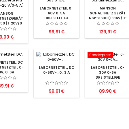
LABORNETZTEIL 0-
MANSON
60V 0-5A
SCHALTNETZGERÄT
ANSON
DREISTELLIGE
NSP-3630 (1-36V/0-
TNETZGERÄT
ANZEIGE
3A)
50 (1-20V/0-
5A)
Preis
Preis
99,91 €
129,91 €
reis
19,00 €
Sonderpreis!
ETZTEIL, DC
NETZTEIL 0-
LABORNETZTEIL, DC
LABORNETZTEIL 0-
0V, 0-6A
0-50V- , 0...3 A
30V 0-6A
DREISTELLIGE
ANZEIGE
reis
39,91 €
Preis
Preis
99,91 €
89,90 €