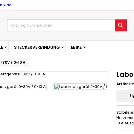
nik.de

E
STECKERVERBINDUNG
EBIKE
-30V / 0-10 A
Labo
Artikel-N
Ei
stabilisi
Netzansc
10 A Aus