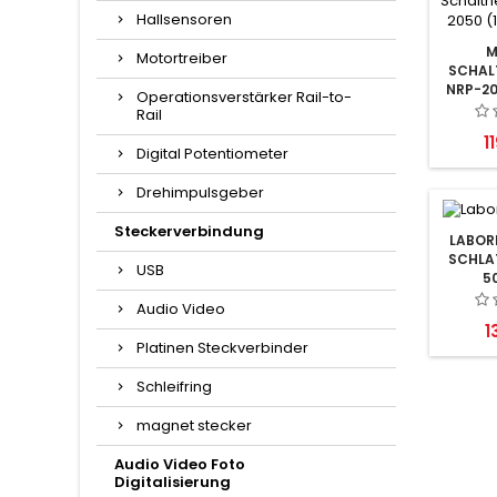
Hallsensoren
M
Motortreiber
SCHAL
NRP-20
Operationsverstärker Rail-to-
Rail
P
1
Digital Potentiometer
Drehimpulsgeber
Steckerverbindung
LABORN
SCHLAT
USB
5
Audio Video
P
1
Platinen Steckverbinder
Schleifring
magnet stecker
Audio Video Foto
Digitalisierung