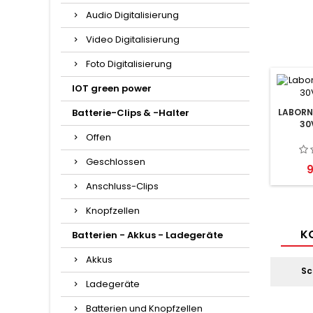
Audio Digitalisierung
Video Digitalisierung
Foto Digitalisierung
IOT green power
Batterie-Clips & -Halter
LABORN
30V
Offen
Geschlossen
P
9
Anschluss-Clips
Knopfzellen
KO
Batterien - Akkus - Ladegeräte
Akkus
Sc
Ladegeräte
Batterien und Knopfzellen