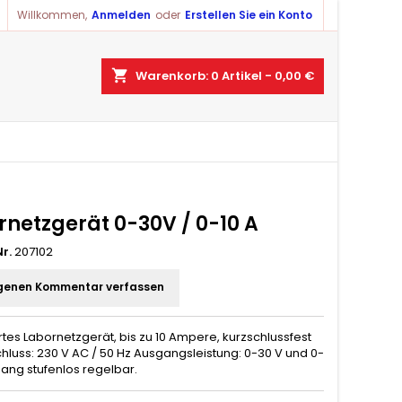
Willkommen,
Anmelden
oder
Erstellen Sie ein Konto
shopping_cart
Warenkorb:
0
Artikel - 0,00 €
rnetzgerät 0-30V / 0-10 A
r.
207102
genen Kommentar verfassen
ertes Labornetzgerät, bis zu 10 Ampere, kurzschlussfest
hluss: 230 V AC / 50 Hz Ausgangsleistung: 0-30 V und 0-
gang stufenlos regelbar.