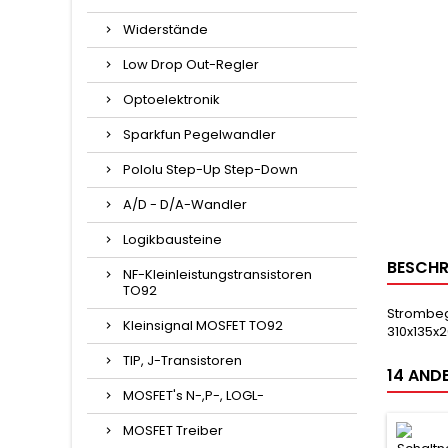
Widerstände
Low Drop Out-Regler
Optoelektronik
Sparkfun Pegelwandler
Pololu Step-Up Step-Down
A/D - D/A-Wandler
Logikbausteine
BESCHR
NF-Kleinleistungstransistoren
TO92
Strombeg
Kleinsignal MOSFET TO92
310x135x
TIP, J-Transistoren
14 ANDE
MOSFET's N-,P-, LOGL-
MOSFET Treiber