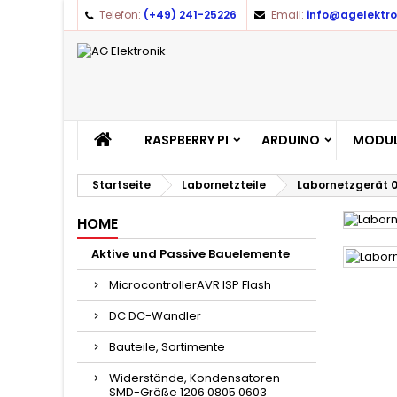
Telefon:
(+49) 241-25226
Email:
info@agelektro
RASPBERRY PI
ARDUINO
MODUL
Startseite
Labornetzteile
Labornetzgerät 0
HOME
Aktive und Passive Bauelemente
MicrocontrollerAVR ISP Flash
DC DC-Wandler
Bauteile, Sortimente
Widerstände, Kondensatoren
SMD-Größe 1206 0805 0603