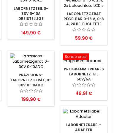
LABORNETZTEIL 0-
30V 0-10A
LABORNETZGERÄT
DREISTELLIGE
REGELBAR 0-18 V, 0-3
ANZEIGE
A, 2X BELEUCHTETE
LCD,S
Preis
149,90 €
Preis
59,90 €
Sonderpreis!
PROGRAMMIERBARES
LABORNETZTEIL
PRÄZISIONS-
50V/5A
LABORNETZGERÄT, 0-
30V 0-10ADC
Preis
49,91 €
Preis
199,90 €
LABORNETZKABEL-
ADAPTER