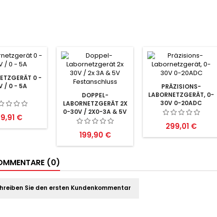
ETZGERÄT 0 -
 / 0 - 5A
PRÄZISIONS-
LABORNETZGERÄT, 0-
DOPPEL-
30V 0-20ADC
LABORNETZGERÄT 2X
0-30V / 2X0-3A & 5V
reis
9,91 €
FEST
Preis
299,01 €
Preis
199,90 €
MMENTARE (0)
hreiben Sie den ersten Kundenkommentar