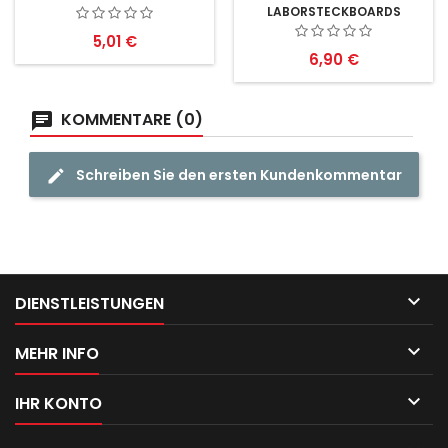
LABORSTECKBOARDS
GROSS 4ER-PACK
Preis
5,01 €
Preis
6,90 €
KOMMENTARE (0)
Schreiben Sie den ersten Kundenkommentar

DIENSTLEISTUNGEN

MEHR INFO

IHR KONTO