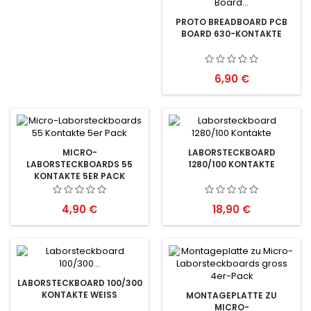
PROTO BREADBOARD PCB
BOARD 630-KONTAKTE
Preis
6,90 €
MICRO-
LABORSTECKBOARD
LABORSTECKBOARDS 55
1280/100 KONTAKTE
KONTAKTE 5ER PACK
Preis
Preis
4,90 €
18,90 €
LABORSTECKBOARD 100/300
KONTAKTE WEISS
MONTAGEPLATTE ZU
MICRO-