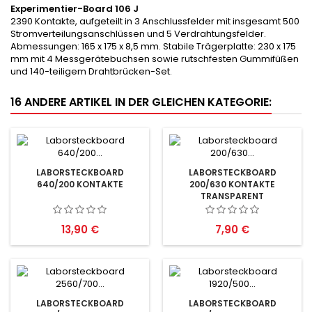
Experimentier-Board 106 J
2390 Kontakte, aufgeteilt in 3 Anschlussfelder mit insgesamt 500
Stromverteilungsanschlüssen und 5 Verdrahtungsfelder.
Abmessungen: 165 x 175 x 8,5 mm. Stabile Trägerplatte: 230 x 175
mm mit 4 Messgerätebuchsen sowie rutschfesten Gummifüßen
und 140-teiligem Drahtbrücken-Set.
16 ANDERE ARTIKEL IN DER GLEICHEN KATEGORIE:
LABORSTECKBOARD
LABORSTECKBOARD
640/200 KONTAKTE
200/630 KONTAKTE
TRANSPARENT
Preis
Preis
13,90 €
7,90 €
LABORSTECKBOARD
LABORSTECKBOARD