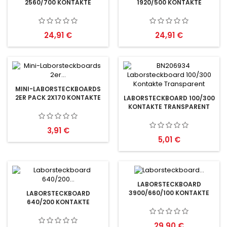
2560/700 KONTAKTE
1920/500 KONTAKTE
Preis
Preis
24,91 €
24,91 €
MINI-LABORSTECKBOARDS
2ER PACK 2X170 KONTAKTE
LABORSTECKBOARD 100/300
KONTAKTE TRANSPARENT
Preis
3,91 €
Preis
5,01 €
LABORSTECKBOARD
3900/660/100 KONTAKTE
LABORSTECKBOARD
640/200 KONTAKTE
Preis
29,90 €