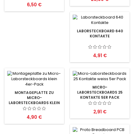
Preis
6,50 €
LABORSTECKBOARD 640
KONTAKTE
Preis
4,91 €
MICRO-
LABORSTECKBOARDS 25
MONTAGEPLATTE ZU
KONTAKTE 5ER PACK
MICRO-
LABORSTECKBOARDS KLEIN
4ER-PACK
Preis
2,91 €
Preis
4,90 €