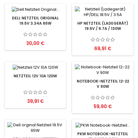
DELL NETZTEIL ORIGINAL
19.5V 3.34A 65W
HP NETZTEIL (LADEGERÄT)
19.5V / 6.7A / 130W
Preis
30,00 €
Preis
69,91 €
NETZTEIL 12V 10A 120W
NOTEBOOK-NETZTEIL 12-22
V 90W
Preis
39,91 €
Preis
59,90 €
PKW NOTEBOOK-NETZTEIL