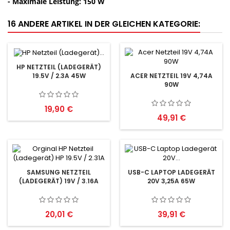
- Maximale Leistung: 150 W
16 ANDERE ARTIKEL IN DER GLEICHEN KATEGORIE:
HP NETZTEIL (LADEGERÄT)
19.5V / 2.3A 45W
ACER NETZTEIL 19V 4,74A
90W
Preis
19,90 €
Preis
49,91 €
SAMSUNG NETZTEIL
USB-C LAPTOP LADEGERÄT
(LADEGERÄT) 19V / 3.16A
20V 3,25A 65W
Preis
Preis
20,01 €
39,91 €