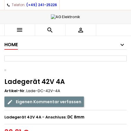
Telefon:
(+49) 241-25226
×
×
×
Auf meine Wunschliste
((title))
Anmelden
You need to be logged in to save products in your
((label))



wishlist.
add_circle_outline
Create new list
HOME
((cancelText))
((loginText))
((cancelText))
((createText))
Ladegerät 42V 4A
Artikel-Nr.
Lade-DC-42V-4A
Eigenen Kommentar verfassen
DC 8mm
Ladegerät 42V 4A
- Anschluss: