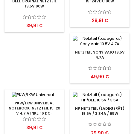
15-24VDC 80W
DELL ORGINAL NETZTEIL
19.5V 90W
Preis
29,91 €
Preis
39,91 €
NETZTEIL SONY VAIO 19.5V
4.7A
Preis
49,90 €
PKW/LKW UNIVERSAL
NOTEBOOK-NETZTEIL 15-20
HP NETZTEIL (LADEGERÄT)
V 4,7 A INKL. 16 DC-
19.5V / 3.34A / 65W
ADAPTERN
Preis
39,91 €
Preis
29,90 €