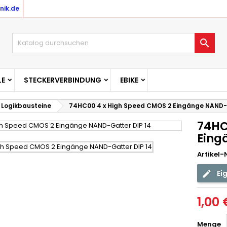
nik.de

E
STECKERVERBINDUNG
EBIKE
Logikbausteine
74HC00 4 x High Speed CMOS 2 Eingänge NAND-
74HC
Eing
Artikel-N
Ei
1,00 
Menge