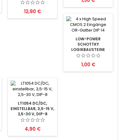
1,50 €
8-PIN
Preis
12,90 €
LOW-POWER
SCHOTTKY
LOGIKBAUSTEINE
Preis
1,00 €
LT1054 DC/DC,
EINSTELLBAR, 3,5-15 V,
2,5-30 V, DIP-8
Preis
4,90 €