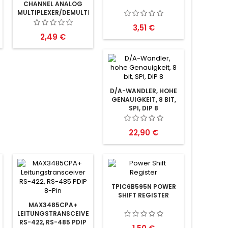
CHANNEL ANALOG
MULTIPLEXER/DEMULTIPLEXER
SO-24
Preis
3,51 €
Preis
2,49 €
D/A-WANDLER, HOHE
GENAUIGKEIT, 8 BIT,
SPI, DIP 8
Preis
22,90 €
TPIC6B595N POWER
SHIFT REGISTER
MAX3485CPA+
LEITUNGSTRANSCEIVER
RS-422, RS-485 PDIP
Preis