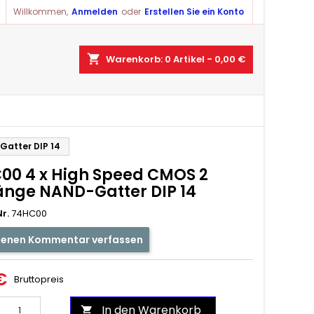
Willkommen,
Anmelden
oder
Erstellen Sie ein Konto
shopping_cart
Warenkorb:
0
Artikel - 0,00 €
Gatter DIP 14
00 4 x High Speed CMOS 2
änge NAND-Gatter DIP 14
r.
74HC00
genen Kommentar verfassen
€
Bruttopreis
In den Warenkorb
