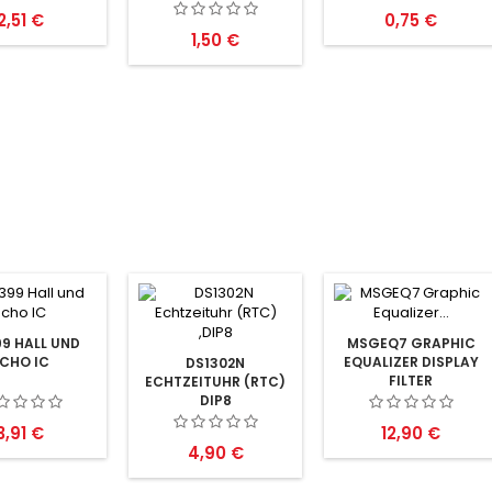
DEMULTIPLEXER
Preis
Preis
2,51 €
0,75 €
Preis
1,50 €
9 HALL UND
MSGEQ7 GRAPHIC
CHO IC
EQUALIZER DISPLAY
DS1302N
FILTER
ECHTZEITUHR (RTC)
DIP8
Preis
Preis
3,91 €
12,90 €
Preis
4,90 €