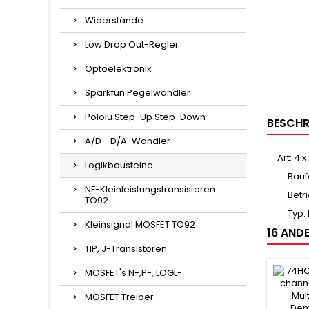
Widerstände
Low Drop Out-Regler
Optoelektronik
Sparkfun Pegelwandler
Pololu Step-Up Step-Down
BESCHR
A/D - D/A-Wandler
Art: 4
Logikbausteine
Bauf
NF-Kleinleistungstransistoren
Betr
TO92
Typ:
Kleinsignal MOSFET TO92
16 ANDE
TIP, J-Transistoren
MOSFET's N-,P-, LOGL-
MOSFET Treiber