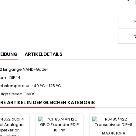
I
D
EIBUNG
ARTIKELDETAILS
 x 2 Eingänge NAND-Gatter
orm: DIP 14
iebstemperatur: -40 °C - 125 °C
 High Speed CMOS
RE ARTIKEL IN DER GLEICHEN KATEGORIE:
MAX481CPA