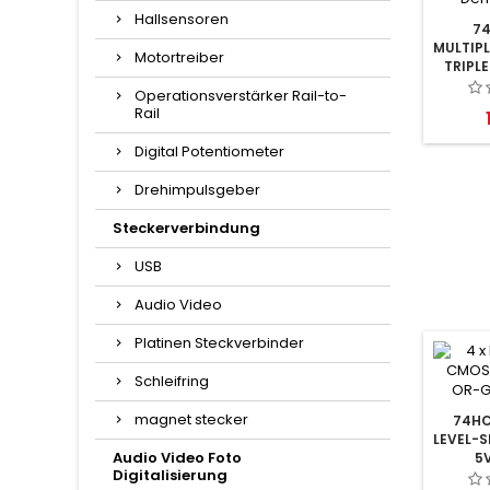
Hallsensoren
7
MULTIP
Motortreiber
TRIPLE 
Operationsverstärker Rail-to-
Rail
Digital Potentiometer
Drehimpulsgeber
Steckerverbindung
USB
Audio Video
Platinen Steckverbinder
Schleifring
magnet stecker
74HC
LEVEL-S
Audio Video Foto
5V
Digitalisierung