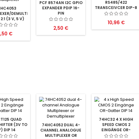
RS485/422
PCF 8574AN I2C GPIO
TRANSCEIVCER DIP-8
EXPANDER PDIP 16-
4HC4053
PIN
LEXER/DEMULTIPLEXER
2:1 (3 V, 5 V)
Preis
10,96 €
PDIP16
Preis
2,50 €
Preis
1,50 €
T125 QUAD
74HC32 4 X HIGH
HIFTER (3V TO
SPEED CMOS 2
74HC4052 DUAL 4-
) DIP 14
EINGÄNGE OR-
CHANNEL ANALOGUE
GATTER DIP 14
MULTIPLEXER OR