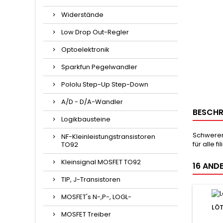
Widerstände
Low Drop Out-Regler
Optoelektronik
Sparkfun Pegelwandler
Pololu Step-Up Step-Down
A/D - D/A-Wandler
BESCHR
Logikbausteine
Schwerer
NF-Kleinleistungstransistoren
für alle 
TO92
Kleinsignal MOSFET TO92
16 ANDE
TIP, J-Transistoren
MOSFET's N-,P-, LOGL-
LÖT
MOSFET Treiber