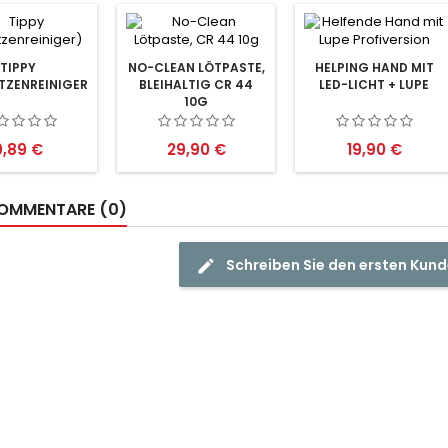
TIPPY
NO-CLEAN LÖTPASTE,
HELPING HAND MIT
TZENREINIGER)
BLEIHALTIG CR 44
LED-LICHT + LUPE
10G
reis
Preis
Preis
9,89 €
29,90 €
19,90 €
OMMENTARE (0)
Schreiben Sie den ersten Ku