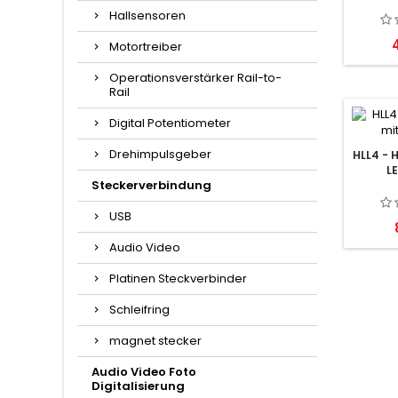
Hallsensoren
P
Motortreiber
Operationsverstärker Rail-to-
Rail
Digital Potentiometer
Drehimpulsgeber
HLL4 - 
L
Steckerverbindung
USB
Audio Video
Platinen Steckverbinder
Schleifring
magnet stecker
Audio Video Foto
Digitalisierung