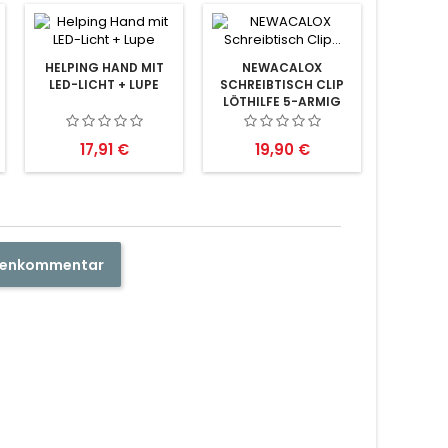
HELPING HAND MIT
NEWACALOX
LED-LICHT + LUPE
SCHREIBTISCH CLIP
LÖTHILFE 5-ARMIG
Preis
Preis
17,91 €
19,90 €
ndenkommentar