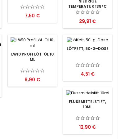
NIEDRIGE
TEMPERATUR 138°C
15G
Preis
7,50 €
Preis
29,91 €
LÖTFETT, 50-G-DOSE
LW10 PROFI LÖT-ÖL 10
ML
Preis
4,51 €
Preis
9,90 €
FLUSSMITTELSTIFT,
10ML
Preis
12,90 €