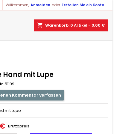
Willkommen,
Anmelden
oder
Erstellen Sie ein Konto
shopping_cart
Warenkorb:
0
Artikel - 0,00 €
te Hand mit Lupe
r.
51199
genen Kommentar verfassen
nd mit Lupe
 €
Bruttopreis