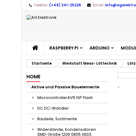
Telefon:
(+49) 241-25226
Email:
info@agelektro
RASPBERRY PI
ARDUINO
MODUL
Startseite
Werkstatt Mess- Löttechnik
Lötz
HOME
Aktive und Passive Bauelemente
MicrocontrollerAVR ISP Flash
DC DC-Wandler
Bauteile, Sortimente
Widerstände, Kondensatoren
SMD-Größe 1206 0805 0603