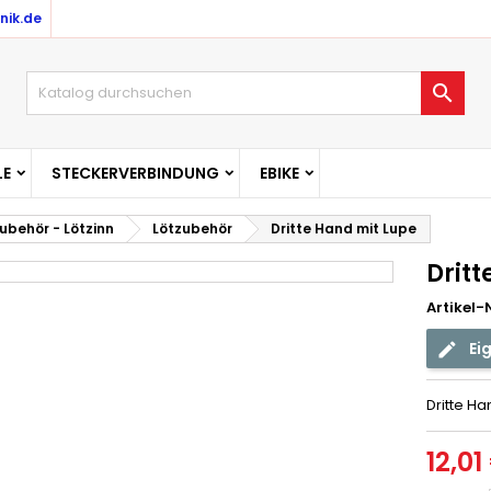
nik.de

E
STECKERVERBINDUNG
EBIKE
ubehör - Lötzinn
Lötzubehör
Dritte Hand mit Lupe
Drit
Artikel-N
Ei
Dritte Ha
12,01