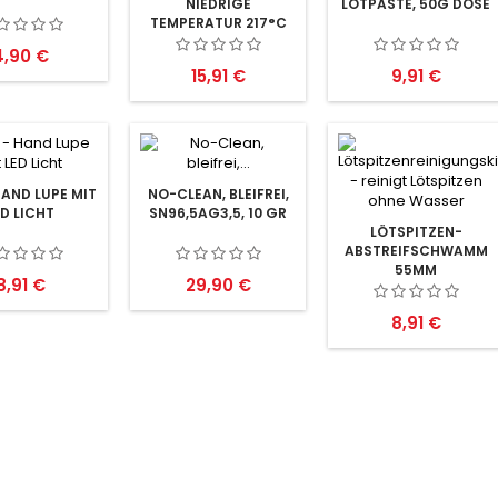
NIEDRIGE
LÖTPASTE, 50G DOSE
TEMPERATUR 217°C
35G
reis
4,90 €
Preis
Preis
15,91 €
9,91 €
HAND LUPE MIT
NO-CLEAN, BLEIFREI,
ED LICHT
SN96,5AG3,5, 10 GR
LÖTSPITZEN-
ABSTREIFSCHWAMM
55MM
Preis
Preis
8,91 €
29,90 €
Preis
8,91 €