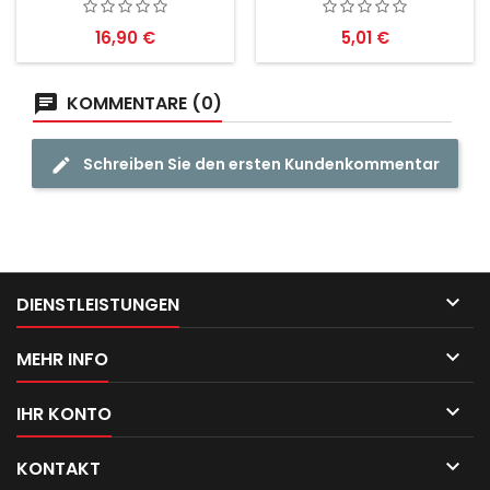
Preis
Preis
16,90 €
5,01 €
KOMMENTARE (0)
Schreiben Sie den ersten Kundenkommentar

DIENSTLEISTUNGEN

MEHR INFO

IHR KONTO

KONTAKT