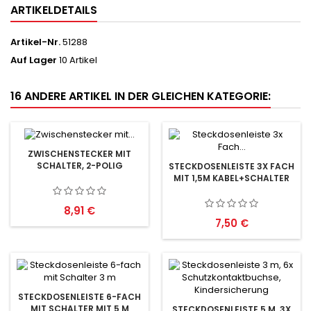
ARTIKELDETAILS
Artikel-Nr.
51288
Auf Lager
10 Artikel
16 ANDERE ARTIKEL IN DER GLEICHEN KATEGORIE:
ZWISCHENSTECKER MIT
SCHALTER, 2-POLIG
STECKDOSENLEISTE 3X FACH
MIT 1,5M KABEL+SCHALTER
Preis
8,91 €
Preis
7,50 €
STECKDOSENLEISTE 6-FACH
MIT SCHALTER MIT 5 M
STECKDOSENLEISTE 5 M, 3X