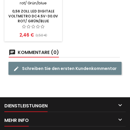
0,56 ZOLL LED DIGITALE
VOLTMETRO DC4.5V-30.0V
ROT/ GRÜN/BLUE
Preis
Verkaufspreis
2,46 €
3,50 €
KOMMENTARE (0)
Schreiben Sie den ersten Kundenkommentar

DIENSTLEISTUNGEN

MEHR INFO