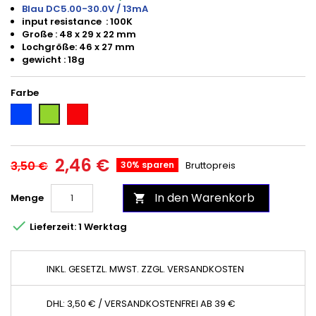
Blau DC5.00-30.0V / 13mA
input resistance : 100K
Große : 48 x 29 x 22 mm
Lochgröße
: 46 x 27 mm
gewicht : 18g
Farbe
Blau
Rot
Grün
2,46 €
3,50 €
30% sparen
Bruttopreis
In den Warenkorb
Menge


Lieferzeit: 1 Werktag
INKL. GESETZL. MWST. ZZGL. VERSANDKOSTEN
DHL: 3,50 € / VERSANDKOSTENFREI AB 39 €