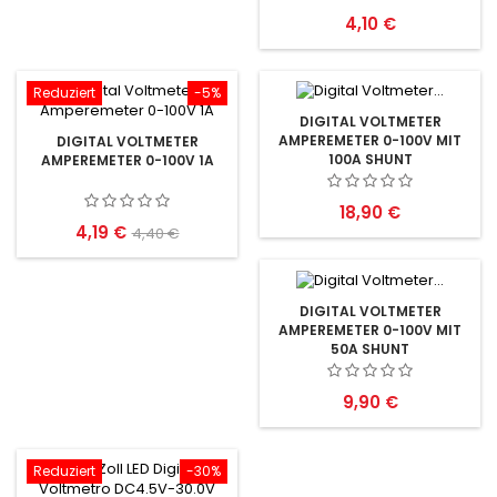
Preis
4,10 €
Reduziert
-5%
DIGITAL VOLTMETER
AMPEREMETER 0-100V MIT
DIGITAL VOLTMETER
100A SHUNT
AMPEREMETER 0-100V 1A
Preis
18,90 €
Preis
Verkaufspreis
4,19 €
4,40 €
DIGITAL VOLTMETER
AMPEREMETER 0-100V MIT
50A SHUNT
Preis
9,90 €
Reduziert
-30%