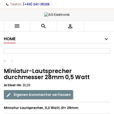
Telefon:
(+49) 241-25226
×
×
×
Auf meine Wunschliste
((title))
Anmelden
You need to be logged in to save products in your
((label))



wishlist.
add_circle_outline
Create new list
HOME
((cancelText))
((loginText))
((cancelText))
((createText))
Miniatur-Lautsprecher
durchmesser 28mm 0,5 Watt
Artikel-Nr.
BL28
Eigenen Kommentar verfassen
Miniatur Lautsprecher, 0,2 Watt, Ø= 28mm