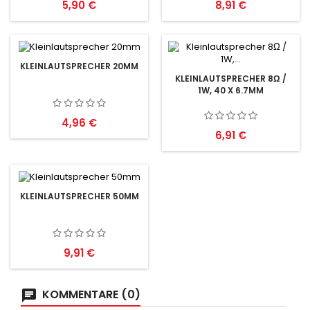
Preis
Preis
5,90 €
8,91 €
KLEINLAUTSPRECHER 20MM
KLEINLAUTSPRECHER 8Ω /
1W, 40 X 6.7MM
Preis
4,96 €
Preis
6,91 €
KLEINLAUTSPRECHER 50MM
Preis
9,91 €
KOMMENTARE (0)