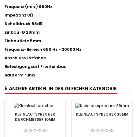
Frequenz (min.)
650
Hz
Impedanz
8
Ω
Schalldruck
88
dB
Einbau-Ø
28
mm
Einbautiefe
5
mm
Frequenz-Bereich
650 Hz - 20000 Hz
Anschluss
Lötfahne
Befestigungsart
Fronteinbau
Bauform
rund
5 ANDERE ARTIKEL IN DER GLEICHEN KATEGORIE:
KLEINLAUTSPRECHER
KLEINLAUTSPRECHER 36MM
DURCHMESSER 10MM