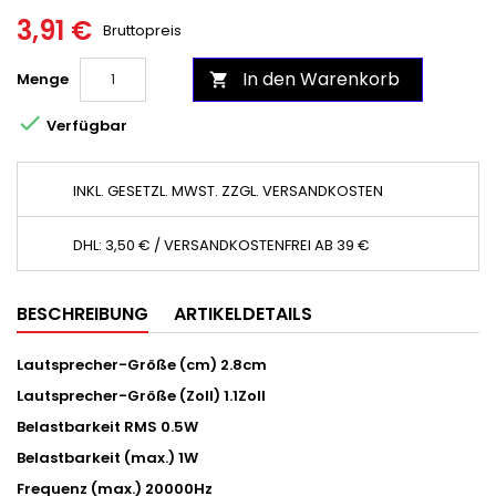
3,91 €
Bruttopreis
In den Warenkorb
Menge


Verfügbar
INKL. GESETZL. MWST. ZZGL. VERSANDKOSTEN
DHL: 3,50 € / VERSANDKOSTENFREI AB 39 €
BESCHREIBUNG
ARTIKELDETAILS
Lautsprecher-Größe (cm)
2.8
cm
Lautsprecher-Größe (Zoll)
1.1
Zoll
Belastbarkeit RMS
0.5
W
Belastbarkeit (max.)
1
W
Frequenz (max.)
20000
Hz