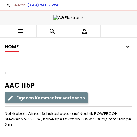
Telefon:
(+49) 241-25226



HOME
AAC 115P
Eigenen Kommentar verfassen
Netzkabel , Winkel Schukostecker auf Neutrik POWERCON
Stecker NAC 3FCA , Kabelspezifikation H05VV F3Gx1,5mm² Länge
2 m.