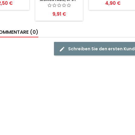
reis
Preis
2,50 €
4,90 €
NO, 24V DC, 8A
Preis
9,91 €
OMMENTARE (0)
Schreiben Sie den ersten Ku