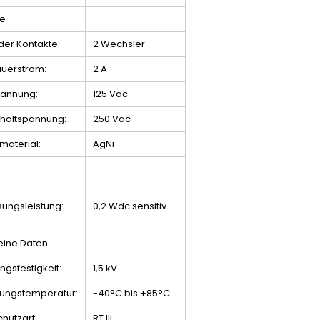
te
der Kontakte:
2 Wechsler
auerstrom:
2 A
annung:
125 Vac
chaltspannung:
250 Vac
material:
AgNi
ungsleistung:
0,2 Wdc sensitiv
eine Daten
gsfestigkeit:
1,5 kV
ngstemperatur:
-40°C bis +85°C
chutzart:
RT III