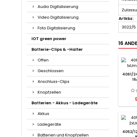
Audio Digitalisierung
Zulass
Video Digitalisierung
Artkbz:
3022/5
Foto Digitalisierung
IOT green power
16 ANDE
Batterie-Clips & -Halter
Offen
Geschlossen
4061/2
16
Anschluss-Clips
Knopfzellen
P
Batterien - Akkus - Ladegeräte
Akkus
Ladegeräte
4052/1
Batterien und Knopfzellen