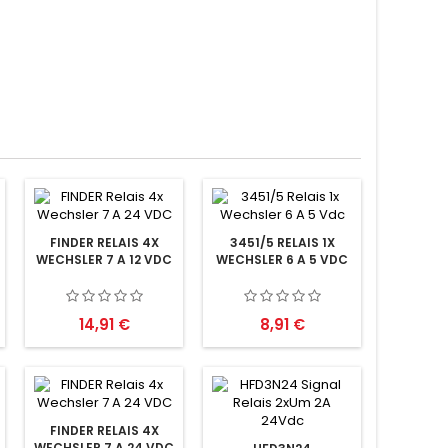
FINDER RELAIS 4X
3451/5 RELAIS 1X
WECHSLER 7 A 12 VDC
WECHSLER 6 A 5 VDC
Preis
Preis
14,91 €
8,91 €
FINDER RELAIS 4X
WECHSLER 7 A 24 VDC