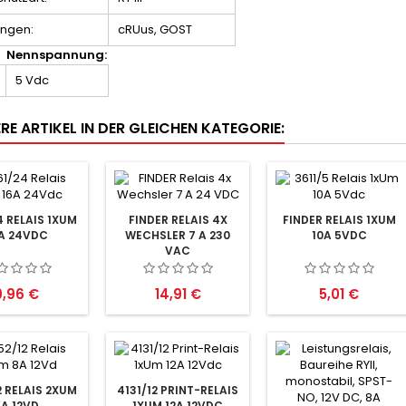
ungen:
cRUus, GOST
Nennspannung:
5 Vdc
RE ARTIKEL IN DER GLEICHEN KATEGORIE:
4 RELAIS 1XUM
FINDER RELAIS 4X
FINDER RELAIS 1XUM
A 24VDC
WECHSLER 7 A 230
10A 5VDC
VAC
reis
Preis
Preis
9,96 €
14,91 €
5,01 €
2 RELAIS 2XUM
4131/12 PRINT-RELAIS
8A 12VD
1XUM 12A 12VDC