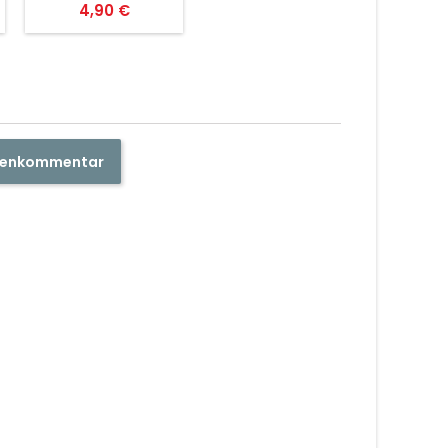
Preis
4,90 €
ndenkommentar