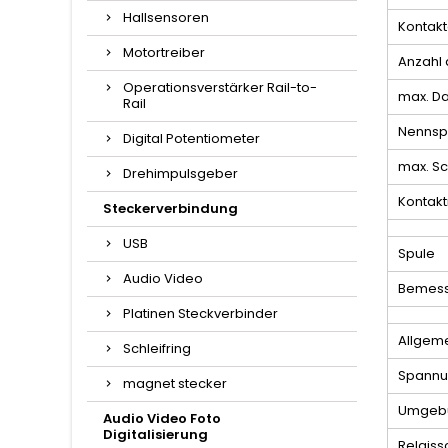
Hallsensoren
Kontak
Motortreiber
Anzahl 
Operationsverstärker Rail-to-
max. D
Rail
Nennsp
Digital Potentiometer
max. S
Drehimpulsgeber
Kontakt
Steckerverbindung
USB
Spule
Audio Video
Bemess
Platinen Steckverbinder
Allgem
Schleifring
Spannun
magnet stecker
Umgebu
Audio Video Foto
Digitalisierung
Relaiss