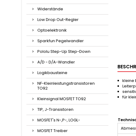
Widerstände
Low Drop Out-Regler
Optoelektronik
Sparkfun Pegelwandler
Pololu Step-Up Step-Down
A/D - D/A-Wandler
BESCHR
Logikbausteine
kleine
NF-Kleinleistungstransistoren
Leiterp
TO92
sensit
für kle
Kleinsignal MOSFET TO92
TIP, J-Transistoren
Technis
MOSFET's N-,P-, LOGL-
Abmess
MOSFET Treiber