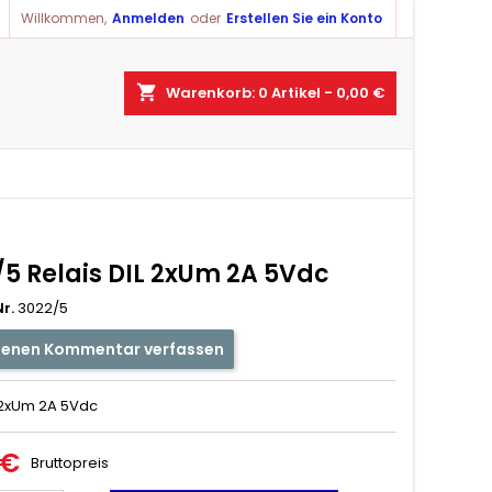
Willkommen,
Anmelden
oder
Erstellen Sie ein Konto
×
×
×
shopping_cart
Warenkorb:
0
Artikel - 0,00 €
ist
)
)
/5 Relais DIL 2xUm 2A 5Vdc
r.
3022/5
genen Kommentar verfassen
L 2xUm 2A 5Vdc
 €
Bruttopreis