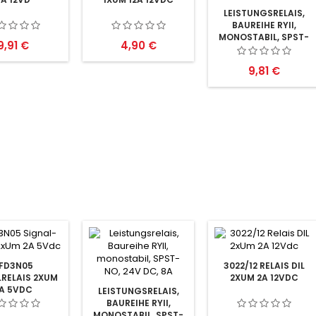
LEISTUNGSRELAIS,
BAUREIHE RYII,
MONOSTABIL, SPST-
Preis
Preis
9,91 €
4,90 €
NO, 12V DC, 8A
Preis
9,81 €
FD3N05
3022/12 RELAIS DIL
RELAIS 2XUM
2XUM 2A 12VDC
A 5VDC
LEISTUNGSRELAIS,
BAUREIHE RYII,
MONOSTABIL, SPST-