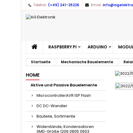
Telefon:
(+49) 241-25226
Email:
info@agelektro
A
(
A
Yo
((l
RASPBERRY PI
ARDUINO
MODUL
Startseite
Mechanische Bauelemente
Rela
HOME
Aktive und Passive Bauelemente
MicrocontrollerAVR ISP Flash
DC DC-Wandler
Bauteile, Sortimente
Widerstände, Kondensatoren
SMD-Größe 1206 0805 0603