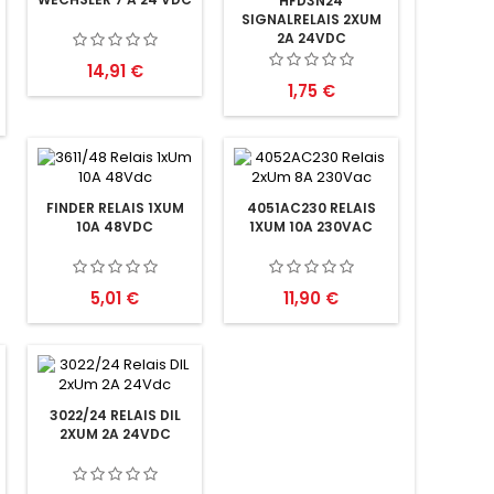
HFD3N24
SIGNALRELAIS 2XUM
2A 24VDC
Preis
14,91 €
Preis
1,75 €
FINDER RELAIS 1XUM
4051AC230 RELAIS
10A 48VDC
1XUM 10A 230VAC
Preis
Preis
5,01 €
11,90 €
3022/24 RELAIS DIL
2XUM 2A 24VDC