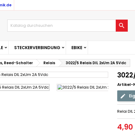
nik.de
uf meine Wunschliste
(title))
nmelden

u need to be logged in to save products in your wishlist.
abel))
add_circle_outline
Create new l
E
STECKERVERBINDUNG
EBIKE
((cancelText))
((loginText)
is, Reed-Schalter
Relais
3022/5 Relais DIL 2xUm 2A 5Vdc
((cancelText))
((createText)
3022
Artikel-N
Ei
Relai DI
4,90