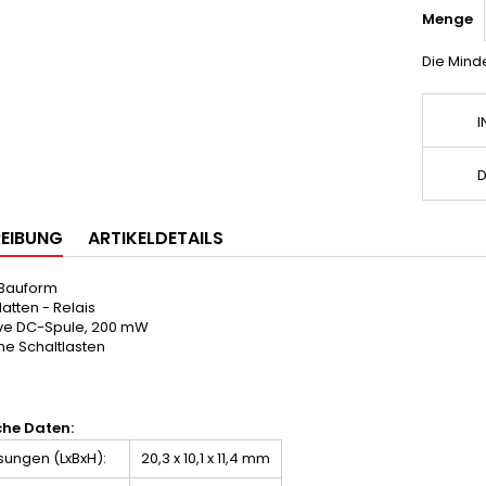
Menge
Die Minde
I
D
EIBUNG
ARTIKELDETAILS
 Bauform
latten - Relais
ive DC-Spule, 200 mW
ine Schaltlasten
che Daten:
ungen (LxBxH):
20,3 x 10,1 x 11,4 mm