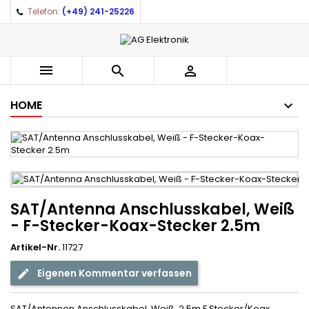
Telefon:
(+49) 241-25226
×
×
×
Auf meine Wunschliste
((title))
Anmelden
You need to be logged in to save products in your
((label))



wishlist.
add_circle_outline
Create new list
HOME
((cancelText))
((loginText))
((cancelText))
((createText))
SAT/Antenna Anschlusskabel, Weiß
- F-Stecker-Koax-Stecker 2.5m
Artikel-Nr.
11727
Eigenen Kommentar verfassen
SAT/Antennen Anschlusskabel. Weiß, 2,5m F Stecker/Koax