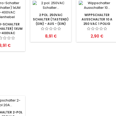
2 POL. 250VAC
WIPPSCHALTER
SCHALTER (TASTEND)
AUSSCHALTER 10 A
(EIN) - AUS - (EIN)
250 VAC 1 POLIG
O-SCHALTER
IP40
WEISS OHNE M
HALTER) 1XUM
ARKIERUNG
A-400VAC
Preis
Preis
8,91 €
2,90 €
LENHEBEL
Preis
8,91 €
HALTER 2-POL