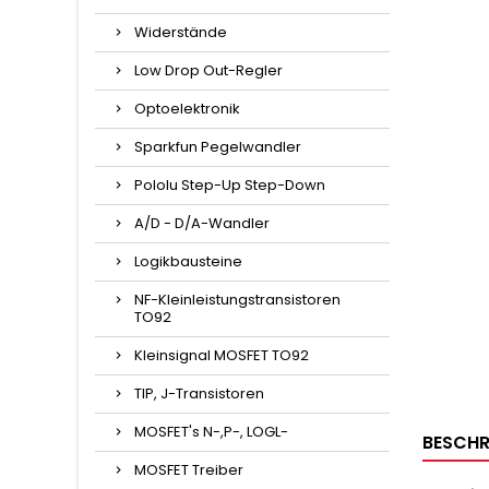
Widerstände
Low Drop Out-Regler
Optoelektronik
Sparkfun Pegelwandler
Pololu Step-Up Step-Down
A/D - D/A-Wandler
Logikbausteine
NF-Kleinleistungstransistoren
TO92
Kleinsignal MOSFET TO92
TIP, J-Transistoren
MOSFET's N-,P-, LOGL-
BESCHR
MOSFET Treiber