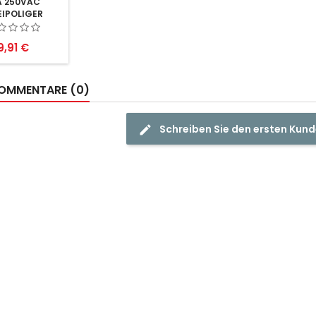
A 250VAC
IPOLIGER
CHALTER SW
Preis
9,91 €
OMMENTARE (0)
Schreiben Sie den ersten Ku