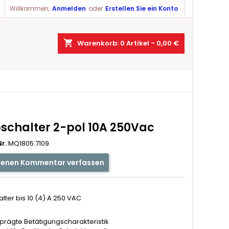
Willkommen,
Anmelden
oder
Erstellen Sie ein Konto
shopping_cart
Warenkorb:
0
Artikel - 0,00 €
schalter 2-pol 10A 250Vac
r.
MQ1805.7109
genen Kommentar verfassen
lter bis 10 (4) A 250 VAC
rägte Betätigungscharakteristik