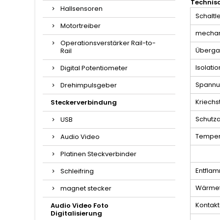
Technis
Hallsensoren
Schaltl
Motortreiber
mechan
Operationsverstärker Rail-to-
Überga
Rail
Isolati
Digital Potentiometer
Spannun
Drehimpulsgeber
Kriechs
Steckerverbindung
Schutza
USB
Temper
Audio Video
Platinen Steckverbinder
Entflam
Schleifring
Wärmef
magnet stecker
Kontakt
Audio Video Foto
Digitalisierung