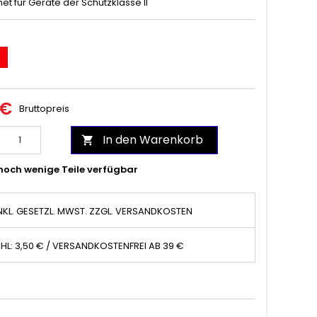
et für Geräte der Schutzklasse II
t
 €
Bruttopreis
In den Warenkorb

noch wenige Teile verfügbar
NKL. GESETZL. MWST. ZZGL. VERSANDKOSTEN
HL: 3,50 € / VERSANDKOSTENFREI AB 39 €