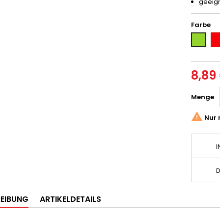
geeign
Farbe
Ro
Grün
8,89
Menge

Nur 
I
D
EIBUNG
ARTIKELDETAILS