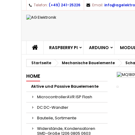
Telefon:
(+49) 241-25226
Email:
info@agelektro
RASPBERRY PI
ARDUINO
MODUL
Startseite
Mechanische Bauelemente
Scha
HOME
Aktive und Passive Bauelemente
MicrocontrollerAVR ISP Flash
DC DC-Wandler
Bauteile, Sortimente
Widerstände, Kondensatoren
SMD-Größe 1206 0805 0603