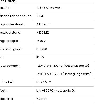
che Daten:
eistung:
10 (4) A 250 VAC
ische Lebensdauer:
10E4
ngswiderstand:
< 100 mΩ
onswiderstand:
> 100 MΩ
gsfestigkeit:
1500 V
tromfestigkeit:
PTI 250
rt:
IP 40
aturbereich:
-20°C bis +100°C (Anschlussseite)
-20°C bis +55°C (Betätigungsseite)
mbarkeit:
UL 94 V-2
est:
bis +850°C (Kategorie D)
abstand:
≥ 3 mm