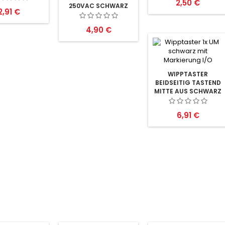
Preis
2,50 €
250VAC SCHWARZ
Preis
2,91 €
OHNE MARKIERUNG
Preis
4,90 €
WIPPTASTER
BEIDSEITIG TASTEND
MITTE AUS SCHWARZ
OHNE MARKIERUNG
Preis
6,91 €