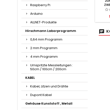
20
Raspberry Pi
ZWE
AUSS
Arduino
ALLNET-Produkte
Hirschmann Laborprogramm
K
0,64 mm Programm
2 mm Programm
4 mm Programm
Umspritzte Messleitungen :
50cm / 100cm / 200cm
KABEL
Kabel, Litzen und Drähte
Dupont Kabel
Gehäuse Kunststoff , Metall