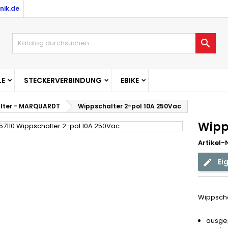
nik.de

E
STECKERVERBINDUNG
EBIKE
lter - MARQUARDT
Wippschalter 2-pol 10A 250Vac
Wipp
Artikel-N
Ei
Wippscha
ausgep