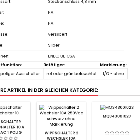
ssart:
Steckanschluss 4,8 mm
er:
PA
e:
PA
sse:
versilbert
e:
Silber
chen:
ENEC, UL, CSA
tfunktion:
Betätiger:
Markierung:
poliger Ausschalter
rot oder grün beleuchtet
I/O - ohne
RE ARTIKEL IN DER GLEICHEN KATEGORIE:
MQ343001023
PSCHALTER
HALTER 10 A
VAC 1 POLIG
WIPPSCHALTER 2
MARKIERUNG
WECHSLER 10A