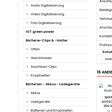
Anschlu
Audio Digitalisierung
Betätig
Video Digitalisierung
Gehäus
Foto Digitalisierung
Anschlü
IOT green power
Kontakt
Batterie-Clips & -Halter
Prüfzei
Offen
Schal
Geschlossen
zwei
Anschluss-Clips
16 ANDE
Knopfzellen
Batterien - Akkus - Ladegeräte
Akkus
WIP
Ladegeräte
AUSSC
250 
Batterien und Knopfzellen
OHNE 