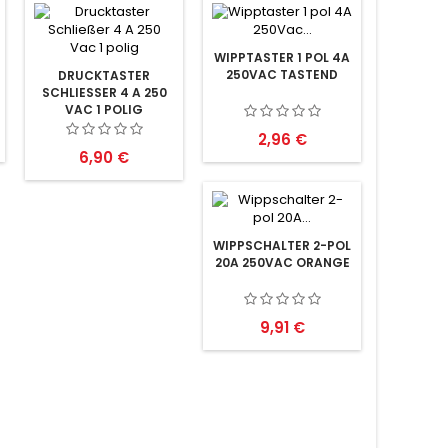
WIPPTASTER 1 POL 4A
250VAC TASTEND
DRUCKTASTER
SCHLIESSER 4 A 250 V
AC 1 POLIG
Preis
2,96 €
Preis
6,90 €
WIPPSCHALTER 2-POL
20A 250VAC ORANGE
Preis
9,91 €