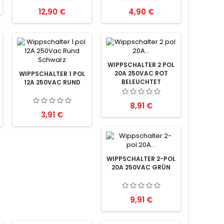
AUS-(EIN)
Preis
Preis
12,90 €
4,90 €
WIPPSCHALTER 2 POL
20A 250VAC ROT
WIPPSCHALTER 1 POL
BELEUCHTET
12A 250VAC RUND
Preis
8,91 €
Preis
3,91 €
WIPPSCHALTER 2-POL
20A 250VAC GRÜN
Preis
9,91 €