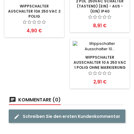
2 POL. 250VAC SCHALTER
(TASTEND) (EIN) - AUS -
WIPPSCHALTER
(EIN) IP40
AUSCHALTER 10A 250 VAC 2
POLIG
Preis
8,91 €
Preis
4,90 €
WIPPSCHALTER
AUSSCHALTER 10 A 250 VAC
1 POLIG OHNE MARKIERUNG
Preis
2,91 €
KOMMENTARE (0)
Schreiben Sie den ersten Kundenkommentar