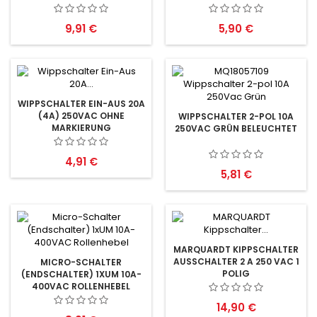
Preis
Preis
9,91 €
5,90 €
WIPPSCHALTER EIN-AUS 20A
(4A) 250VAC OHNE
WIPPSCHALTER 2-POL 10A
MARKIERUNG
250VAC GRÜN BELEUCHTET
Preis
4,91 €
Preis
5,81 €
MARQUARDT KIPPSCHALTER
AUSSCHALTER 2 A 250 VAC 1
MICRO-SCHALTER
POLIG
(ENDSCHALTER) 1XUM 10A-
400VAC ROLLENHEBEL
Preis
14,90 €