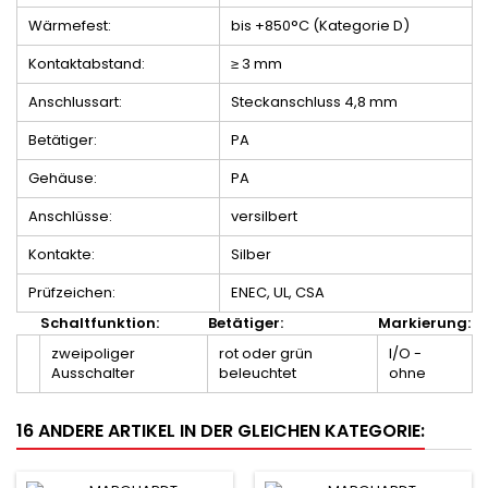
Wärmefest:
bis +850°C (Kategorie D)
Kontaktabstand:
≥ 3 mm
Anschlussart:
Steckanschluss 4,8 mm
Betätiger:
PA
Gehäuse:
PA
Anschlüsse:
versilbert
Kontakte:
Silber
Prüfzeichen:
ENEC, UL, CSA
Schaltfunktion:
Betätiger:
Markierung:
zweipoliger
rot oder grün
I/O -
Ausschalter
beleuchtet
ohne
16 ANDERE ARTIKEL IN DER GLEICHEN KATEGORIE: