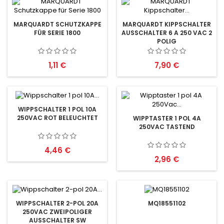
MARQUARDT SCHUTZKAPPE
MARQUARDT KIPPSCHALTER
FÜR SERIE 1800
AUSSCHALTER 6 A 250 VAC 2
POLIG
Preis
Preis
1,11 €
7,90 €
WIPPSCHALTER 1 POL 10A
250VAC ROT BELEUCHTET
WIPPTASTER 1 POL 4A
250VAC TASTEND
Preis
4,46 €
Preis
2,96 €
WIPPSCHALTER 2-POL 20A
MQ18551102
250VAC ZWEIPOLIGER
AUSSCHALTER SW