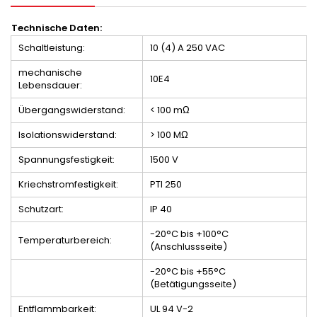
Technische Daten:
Schaltleistung:
10 (4) A 250 VAC
mechanische
10E4
Lebensdauer:
Übergangswiderstand:
< 100 mΩ
Isolationswiderstand:
> 100 MΩ
Spannungsfestigkeit:
1500 V
Kriechstromfestigkeit:
PTI 250
Schutzart:
IP 40
-20°C bis +100°C
Temperaturbereich:
(Anschlussseite)
-20°C bis +55°C
(Betätigungsseite)
Entflammbarkeit:
UL 94 V-2