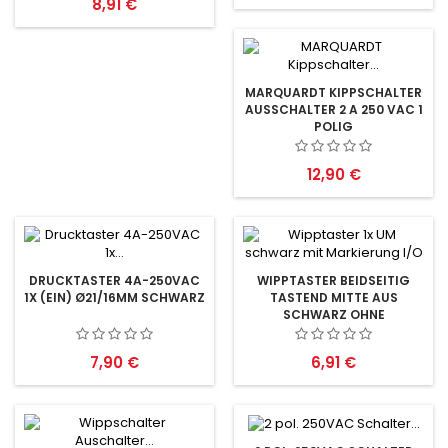
Preis
8,91 €
MARQUARDT KIPPSCHALTER
AUSSCHALTER 2 A 250 VAC 1
POLIG
Preis
12,90 €
DRUCKTASTER 4A-250VAC
WIPPTASTER BEIDSEITIG
1X (EIN) Ø21/16MM SCHWARZ
TASTEND MITTE AUS
SCHWARZ OHNE
MARKIERUNG
Preis
Preis
7,90 €
6,91 €