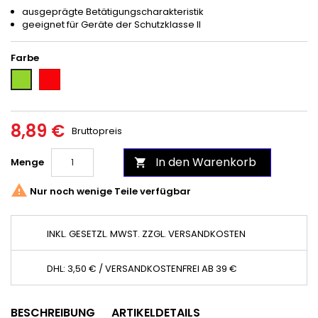
ausgeprägte Betätigungscharakteristik
geeignet für Geräte der Schutzklasse II
Farbe
Rot
Grün
8,89 €
Bruttopreis
In den Warenkorb
Menge


Nur noch wenige Teile verfügbar
INKL. GESETZL. MWST. ZZGL. VERSANDKOSTEN
DHL: 3,50 € / VERSANDKOSTENFREI AB 39 €
BESCHREIBUNG
ARTIKELDETAILS