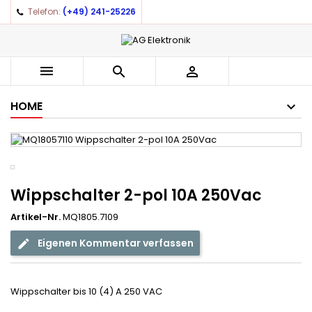
Telefon:
(+49) 241-25226
×
×
×
Auf meine Wunschliste
((title))
Anmelden
You need to be logged in to save products in your
((label))



wishlist.
add_circle_outline
Create new list
HOME
((cancelText))
((loginText))
((cancelText))
((createText))
Wippschalter 2-pol 10A 250Vac
Artikel-Nr.
MQ1805.7109
Eigenen Kommentar verfassen
Wippschalter bis 10 (4) A 250 VAC