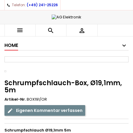
Telefon:
(+49) 241-25226
×
×
×
Auf meine Wunschliste
((title))
Anmelden
You need to be logged in to save products in your
((label))



wishlist.
add_circle_outline
Create new list
HOME
((cancelText))
((loginText))
((cancelText))
((createText))
Schrumpfschlauch-Box, Ø19,1mm,
5m
Artikel-Nr.
BOX191/OR
Eigenen Kommentar verfassen
Schrumpfschlauch
Ø
19,1mm 5m