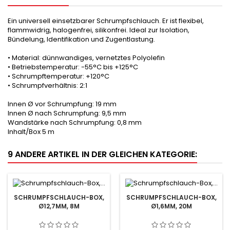
Ein universell einsetzbarer Schrumpfschlauch. Er ist flexibel,
flammwidrig, halogenfrei, silikonfrei. Ideal zur Isolation,
Bündelung, Identifikation und Zugentlastung.
• Material: dünnwandiges, vernetztes Polyolefin
• Betriebstemperatur: -55°C bis +125°C
• Schrumpftemperatur: +120°C
• Schrumpfverhältnis: 2:1
Innen Ø vor Schrumpfung: 19 mm
Innen Ø nach Schrumpfung: 9,5 mm
Wandstärke nach Schrumpfung: 0,8 mm
Inhalt/Box 5 m
9 ANDERE ARTIKEL IN DER GLEICHEN KATEGORIE:
SCHRUMPFSCHLAUCH-BOX,
SCHRUMPFSCHLAUCH-BOX,
Ø12,7MM, 8M
Ø1,6MM, 20M