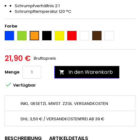
Schrumpfverhältnis 2:1
Schrumpftemperatur 120 °C
Farbe
Blau
Grün
Schwarz
Gelb
Rot
Weiß
Braun
kalt
Orange
weiss
21,90 €
Bruttopreis
In den Warenkorb
Menge


Verfügbar
INKL. GESETZL. MWST. ZZGL. VERSANDKOSTEN
DHL: 3,50 € / VERSANDKOSTENFREI AB 39 €
BESCHREIBUNG
ARTIKELDETAILS