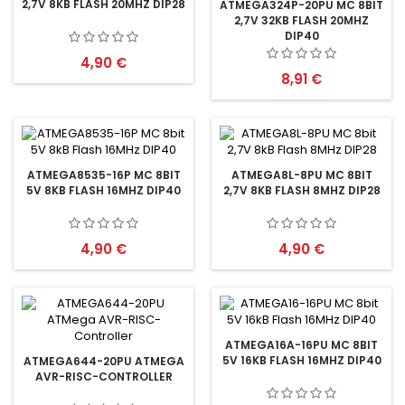
2,7V 8KB FLASH 20MHZ DIP28
ATMEGA324P-20PU MC 8BIT
2,7V 32KB FLASH 20MHZ
DIP40
Preis
4,90 €
Preis
8,91 €
ATMEGA8535-16P MC 8BIT
ATMEGA8L-8PU MC 8BIT
5V 8KB FLASH 16MHZ DIP40
2,7V 8KB FLASH 8MHZ DIP28
Preis
Preis
4,90 €
4,90 €
ATMEGA16A-16PU MC 8BIT
5V 16KB FLASH 16MHZ DIP40
ATMEGA644-20PU ATMEGA
AVR-RISC-CONTROLLER