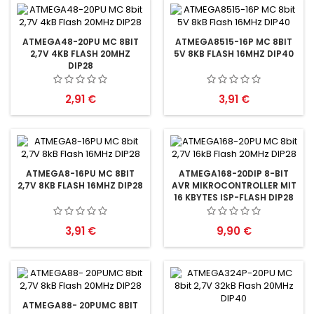
ATMEGA48-20PU MC 8BIT
ATMEGA8515-16P MC 8BIT
2,7V 4KB FLASH 20MHZ
5V 8KB FLASH 16MHZ DIP40
DIP28
Preis
Preis
2,91 €
3,91 €
ATMEGA8-16PU MC 8BIT
ATMEGA168-20DIP 8-BIT
2,7V 8KB FLASH 16MHZ DIP28
AVR MIKROCONTROLLER MIT
16 KBYTES ISP-FLASH DIP28
Preis
Preis
3,91 €
9,90 €
ATMEGA88- 20PUMC 8BIT