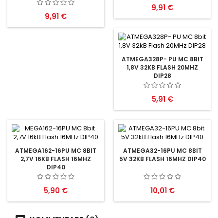
Preis
9,91 €
Preis
9,91 €
ATMEGA328P- PU MC 8BIT
1,8V 32KB FLASH 20MHZ
DIP28
Preis
5,91 €
ATMEGA162-16PU MC 8BIT
ATMEGA32-16PU MC 8BIT
2,7V 16KB FLASH 16MHZ
5V 32KB FLASH 16MHZ DIP40
DIP40
Preis
Preis
5,90 €
10,01 €