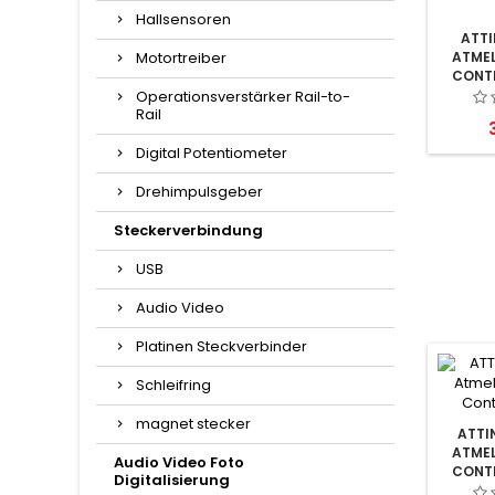
Hallsensoren
ATTI
Motortreiber
ATMEL
CONTR
Operationsverstärker Rail-to-
Rail
P
Digital Potentiometer
Drehimpulsgeber
Steckerverbindung
USB
Audio Video
Platinen Steckverbinder
Schleifring
magnet stecker
ATTI
ATMEL
Audio Video Foto
CONTR
Digitalisierung