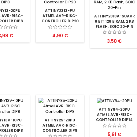
NY13-20PU
ATTINY2313-PU
 AVR-RISC-
ATMEL AVR-RISC-
ATTINY2313A-SUAVR
OLLER DIP8
CONTROLLER DIP20
8 BIT 128 B RAM, 2 KB
FLASH, SOIC 20-PIN
reis
Preis
3,98 €
4,90 €
Preis
3,50 €
ATTINY84-20PU
ATMEL AVR-RISC-
CONTROLLER DIP14
NY13V-10PU
ATTINY25-20PU
 AVR-RISC-
ATMEL AVR-RISC-
OLLER DIP8
CONTROLLER DIP8
Preis
5,91 €