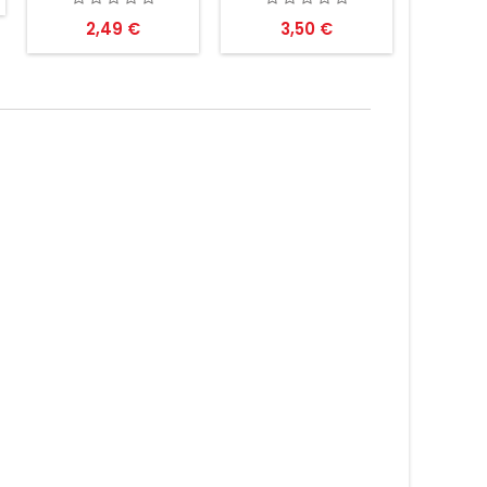
Preis
Preis
2,49 €
3,50 €