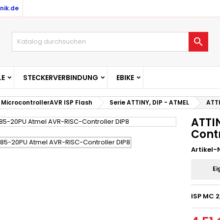
nik.de

E
STECKERVERBINDUNG
EBIKE
MicrocontrollerAVR ISP Flash
Serie ATTINY, DIP - ATMEL
ATT
ATTI
Contr
Artikel-N
Ei
ISP MC 2