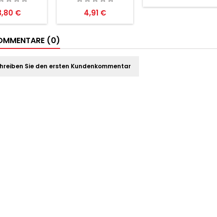
reis
Preis
3,80 €
4,91 €
MMENTARE (0)
hreiben Sie den ersten Kundenkommentar