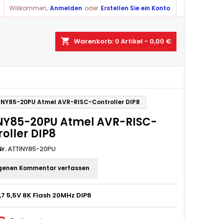
Willkommen,
Anmelden
oder
Erstellen Sie ein Konto
shopping_cart
Warenkorb:
0
Artikel - 0,00 €
INY85-20PU Atmel AVR-RISC-Controller DIP8
NY85-20PU Atmel AVR-RISC-
oller DIP8
r.
ATTINY85-20PU
genen Kommentar verfassen
,7 5,5V 8K Flash 20MHz DIP8