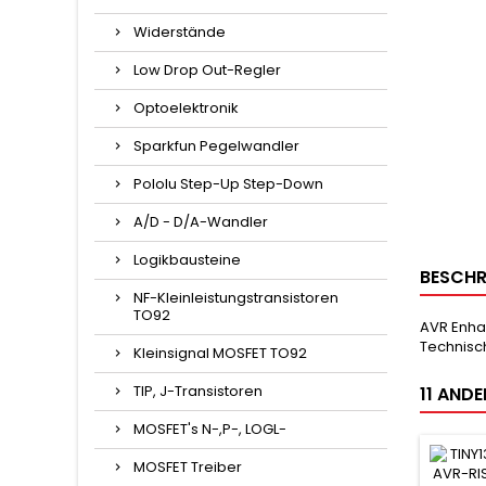
Widerstände
Low Drop Out-Regler
Optoelektronik
Sparkfun Pegelwandler
Pololu Step-Up Step-Down
A/D - D/A-Wandler
Logikbausteine
BESCHR
NF-Kleinleistungstransistoren
TO92
AVR Enhan
Technisch
Kleinsignal MOSFET TO92
TIP, J-Transistoren
11 ANDE
MOSFET's N-,P-, LOGL-
MOSFET Treiber