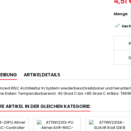
4,51 
Menge

Verf
I
D
EIBUNG
ARTIKELDETAILS
ced RISC Architektur In System wiederbeschreibbarer und herunterla
e Daten: Temperaturbereich: 40 Grad C bis +85 Grad C Artkbz: TINY8
RE ARTIKEL IN DER GLEICHEN KATEGORIE: