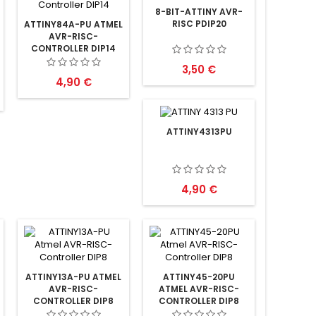
8-BIT-ATTINY AVR-
RISC PDIP20
ATTINY84A-PU ATMEL
AVR-RISC-
CONTROLLER DIP14
Preis
3,50 €
Preis
4,90 €
ATTINY4313PU
Preis
4,90 €
ATTINY13A-PU ATMEL
ATTINY45-20PU
AVR-RISC-
ATMEL AVR-RISC-
CONTROLLER DIP8
CONTROLLER DIP8