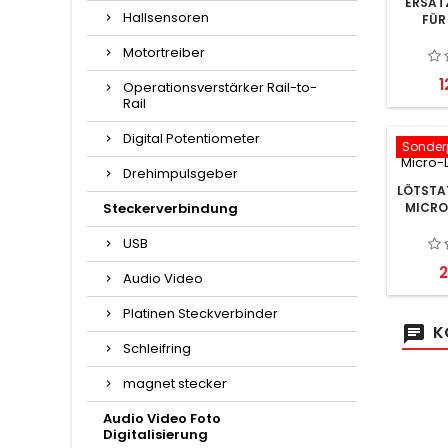
ERSAT
Hallsensoren
FÜR
Motortreiber
P
1
Operationsverstärker Rail-to-
Rail
Digital Potentiometer
Sonderp
Drehimpulsgeber
LÖTSTAT
Steckerverbindung
MICRO
USB
P
2
Audio Video
Platinen Steckverbinder
K
Schleifring
magnet stecker
Audio Video Foto
Digitalisierung