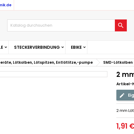
nik.de

E
STECKERVERBINDUNG
EBIKE
eräte, Lötkolben, Lötspitzen, Entlötlitze,-pumpe
SMD-Lötkolben
2 mm 
Artikel-N
Ei
2 mm Löts
1,91 