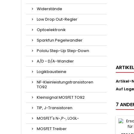
Widerstände
Low Drop Out-Regler
Optoelektronik
Sparkfun Pegelwandler
Pololu Step-Up Step-Down
A/D - D/A-Wandler
ARTIKE
Logikbausteine
Artikel-N
NF-Kleinleistungstransistoren
TO92
Auf Lage
Kleinsignal MOSFET TO92
7 ANDER
TIP, J-Transistoren
MOSFET's N-,P-, LOGL-
MOSFET Treiber