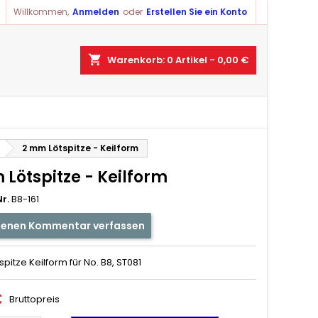
Willkommen,
Anmelden
oder
Erstellen Sie ein Konto
shopping_cart
Warenkorb:
0
Artikel - 0,00 €
2 mm Lötspitze - Keilform
Lötspitze - Keilform
r.
B8-161
genen Kommentar verfassen
pitze Keilform für No. B8, ST081
€
Bruttopreis