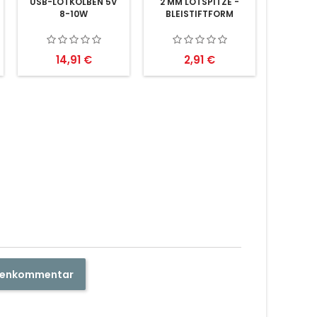
USB-LÖTKOLBEN 5V
2 MM LÖTSPITZE -
8-10W
BLEISTIFTFORM
Preis
Preis
14,91 €
2,91 €
ndenkommentar