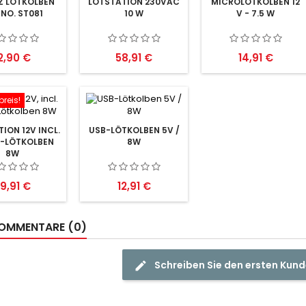
Z LÖTKOLBEN
LÖTSTATION 230VAC
MICROLÖTKOLBEN 12
 NO. ST081
10 W
V - 7.5 W
reis
Preis
Preis
2,90 €
58,91 €
14,91 €
reis!
ION 12V INCL.
USB-LÖTKOLBEN 5V /
-LÖTKOLBEN
8W
8W
reis
Preis
9,91 €
12,91 €
OMMENTARE (0)
Schreiben Sie den ersten Ku