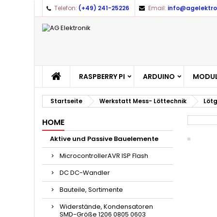
Telefon:
(+49) 241-25226
Email:
info@agelektro
RASPBERRY PI
ARDUINO
MODUL
Startseite
Werkstatt Mess- Löttechnik
Lötg
HOME
Aktive und Passive Bauelemente
MicrocontrollerAVR ISP Flash
DC DC-Wandler
Bauteile, Sortimente
Widerstände, Kondensatoren
SMD-Größe 1206 0805 0603