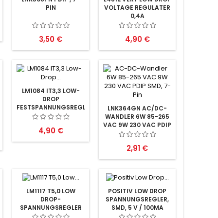
PIN
VOLTAGE REGULATER
0,4A
Preis
Preis
3,50 €
4,90 €
LM1084 IT3,3 LOW-
DROP
FESTSPANNUNGSREGLER
LNK364GN AC/DC-
+3,3V, 5A
WANDLER 6W 85-265
VAC 9W 230 VAC PDIP
Preis
4,90 €
SMD, 7-PIN
Preis
2,91 €
LM1117 T5,0 LOW
POSITIV LOW DROP
DROP-
SPANNUNGSREGLER,
SPANNUNGSREGLER
SMD, 5 V / 100MA
5V 0,8A
WSOIC-20