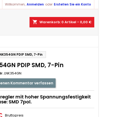
Willkommen,
Anmelden
oder
Erstellen Sie ein Konto
shopping_cart
Warenkorb:
0
Artikel - 0,00 €
NK354GN PDIP SMD, 7-Pin
54GN PDIP SMD, 7-Pin
r.
LNK354GN
genen Kommentar verfassen
regler mit hoher Spannungsfestigkeit
se: SMD 7pol.
€
Bruttopreis