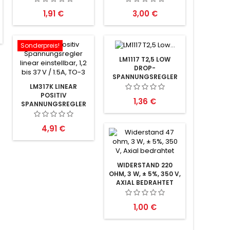
Preis
Preis
1,91 €
3,00 €
Sonderpreis!
LM1117 T2,5 LOW
DROP-
SPANNUNGSREGLER
2,5V 0,8A
LM317K LINEAR
POSITIV
Preis
1,36 €
SPANNUNGSREGLER
EINSTELLBAR, 1.5A,
TO-3
Preis
4,91 €
WIDERSTAND 220
OHM, 3 W, ± 5%, 350 V,
AXIAL BEDRAHTET
Preis
1,00 €