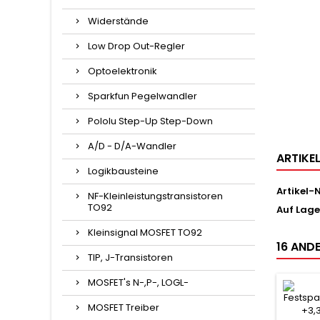
Widerstände
Low Drop Out-Regler
Optoelektronik
Sparkfun Pegelwandler
Pololu Step-Up Step-Down
A/D - D/A-Wandler
ARTIKE
Logikbausteine
Artikel-N
NF-Kleinleistungstransistoren
TO92
Auf Lage
Kleinsignal MOSFET TO92
16 ANDE
TIP, J-Transistoren
MOSFET's N-,P-, LOGL-
MOSFET Treiber