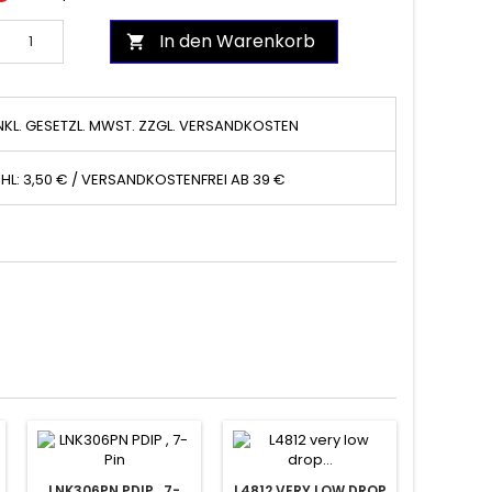
In den Warenkorb

NKL. GESETZL. MWST. ZZGL. VERSANDKOSTEN
HL: 3,50 € / VERSANDKOSTENFREI AB 39 €
LNK306PN PDIP , 7-
L4812 VERY LOW DROP