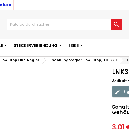
nik.de

E
STECKERVERBINDUNG
EBIKE
Low Drop Out-Regler
Spannungsregler, Low-Drop, TO-220
L
LNK3
Artikel-N
Ei
Schalt
Gehäu
3,01 