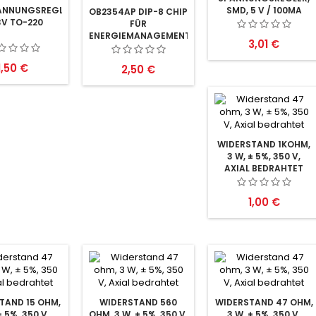
ANNUNGSREGLER
SMD, 5 V / 100MA
OB2354AP DIP-8 CHIP
3V TO-220
SOIC-8
FÜR
ENERGIEMANAGEMENT
Preis
3,01 €
Preis
1,50 €
Preis
2,50 €
WIDERSTAND 1KOHM,
3 W, ± 5%, 350 V,
AXIAL BEDRAHTET
Preis
1,00 €
TAND 15 OHM,
WIDERSTAND 560
WIDERSTAND 47 OHM,
± 5%, 350 V,
OHM, 3 W, ± 5%, 350 V,
3 W, ± 5%, 350 V,