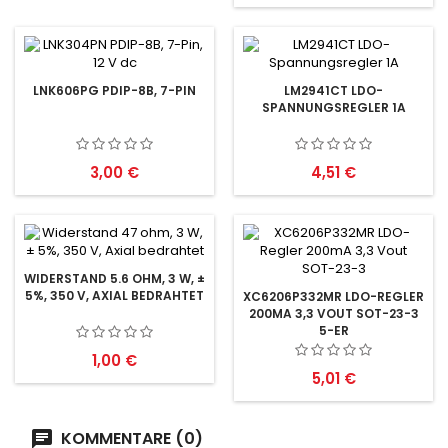
LNK606PG PDIP-8B, 7-PIN
LM2941CT LDO-
SPANNUNGSREGLER 1A
Preis
Preis
3,00 €
4,51 €
WIDERSTAND 5.6 OHM, 3 W, ±
5%, 350 V, AXIAL BEDRAHTET
XC6206P332MR LDO-REGLER
200MA 3,3 VOUT SOT-23-3
5-ER
Preis
1,00 €
Preis
5,01 €
KOMMENTARE (0)