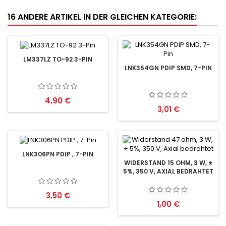
16 ANDERE ARTIKEL IN DER GLEICHEN KATEGORIE:
LM337LZ TO-92 3-PIN
LNK354GN PDIP SMD, 7-PIN
Preis
4,90 €
Preis
3,01 €
LNK306PN PDIP , 7-PIN
WIDERSTAND 15 OHM, 3 W, ±
5%, 350 V, AXIAL BEDRAHTET
Preis
3,50 €
Preis
1,00 €