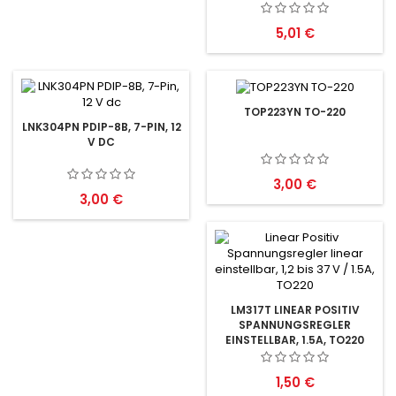
Preis
5,01 €
TOP223YN TO-220
LNK304PN PDIP-8B, 7-PIN, 12
V DC
Preis
3,00 €
Preis
3,00 €
LM317T LINEAR POSITIV
SPANNUNGSREGLER
EINSTELLBAR, 1.5A, TO220
Preis
1,50 €