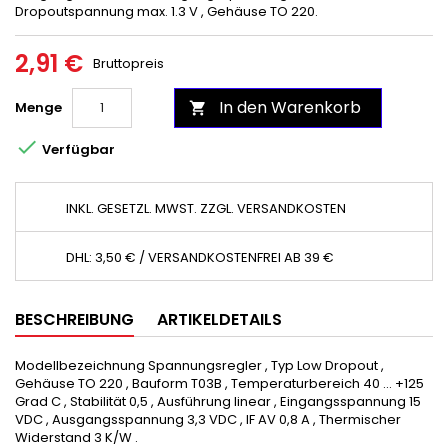
Dropoutspannung max. 1.3 V , Gehäuse TO 220.
2,91 €
Bruttopreis
In den Warenkorb
Menge


Verfügbar
INKL. GESETZL. MWST. ZZGL. VERSANDKOSTEN
DHL: 3,50 € / VERSANDKOSTENFREI AB 39 €
BESCHREIBUNG
ARTIKELDETAILS
Modellbezeichnung Spannungsregler , Typ Low Dropout ,
Gehäuse TO 220 , Bauform T03B , Temperaturbereich 40 ... +125
Grad C , Stabilität 0,5 , Ausführung linear , Eingangsspannung 15
VDC , Ausgangsspannung 3,3 VDC , IF AV 0,8 A , Thermischer
Widerstand 3 K/W .