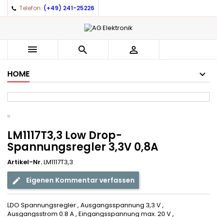
Telefon:
(+49) 241-25226
×
×
×
Auf meine Wunschliste
((title))
Anmelden
You need to be logged in to save products in your
((label))



wishlist.
add_circle_outline
Create new list
HOME
((cancelText))
((loginText))
((cancelText))
((createText))
LM1117T3,3 Low Drop-
Spannungsregler 3,3V 0,8A
Artikel-Nr.
LM1117T3,3
Eigenen Kommentar verfassen
LDO Spannungsregler , Ausgangsspannung 3,3 V ,
Ausgangsstrom 0.8 A , Eingangsspannung max. 20 V ,