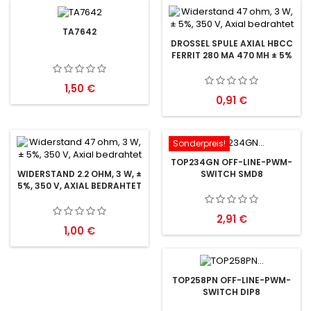
TA7642
DROSSEL SPULE AXIAL HBCC
FERRIT 280 MA 470 ΜH ± 5%
Preis
1,50 €
Preis
0,91 €
Sonderpreis!
TOP234GN OFF-LINE-PWM-
SWITCH SMD8
WIDERSTAND 2.2 OHM, 3 W, ±
5%, 350 V, AXIAL BEDRAHTET
Preis
2,91 €
Preis
1,00 €
TOP258PN OFF-LINE-PWM-
SWITCH DIP8