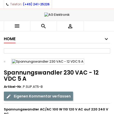
Telefon:
(+49) 241-25226
×
×
×
Auf meine Wunschliste
((title))
Anmelden
You need to be logged in to save products in your
((label))



wishlist.
add_circle_outline
Create new list
HOME
((cancelText))
((loginText))
((cancelText))
((createText))
Spannungswandler 230 VAC - 12
VDC 5 A
Artikel-Nr.
P.SUP.AT5-B
Eigenen Kommentar verfassen
Spannungswandler AC/AC 100 W 110 120 V AC auf 220 240 V
AC