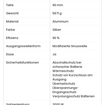
Tiefe
90 mm
Gewicht
5671 g
Material
Aluminium
Farbe
Silber
Effizienz
90 %
Ausgangsswellenform
Modifizierte Sinuswelle
Düse
Ja
Sicherheitsfunktionen
Abschaltschutz bei
schwacher Batterie
Wärmeschutz
Schutz vor Kurzschluss am
Ausgang
Überlastschutz
Überspannungs-
Eingangsschutz
Verpolungsschutz Batterien
Spitzenleistung
3000 W