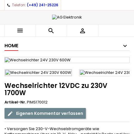
Telefon:
(+49) 241-25226
×
×
×
Auf meine Wunschliste
((title))
Anmelden
You need to be logged in to save products in your
((label))



wishlist.
add_circle_outline
Create new list
HOME
((cancelText))
((loginText))
((cancelText))
((createText))
Wechselrichter 12VDC zu 230V
1700W
Artikel-Nr.
PIMS170012
Eigenen Kommentar verfassen
• Versorgen Sie 230-V-Wechselstromgeräte wie