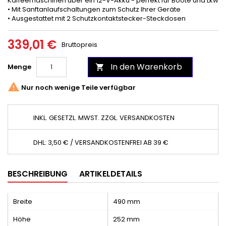
Kaffeemaschinen über ein 12-V-Akku - perfekt für Boote und Lkw
• Mit Sanftanlaufschaltungen zum Schutz Ihrer Geräte
• Ausgestattet mit 2 Schutzkontaktstecker-Steckdosen
339,01 €
Bruttopreis
In den Warenkorb
Menge


Nur noch wenige Teile verfügbar
INKL. GESETZL. MWST. ZZGL. VERSANDKOSTEN
DHL: 3,50 € / VERSANDKOSTENFREI AB 39 €
BESCHREIBUNG
ARTIKELDETAILS
Breite
490 mm
Höhe
252 mm