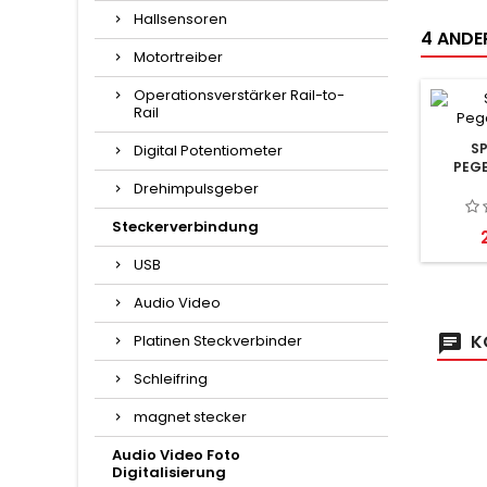
Hallsensoren
4 ANDER
Motortreiber
Operationsverstärker Rail-to-
Rail
S
Digital Potentiometer
PEG
Drehimpulsgeber
Steckerverbindung
P
USB
Audio Video
K
Platinen Steckverbinder
Schleifring
magnet stecker
Audio Video Foto
Digitalisierung