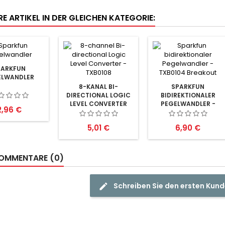
E ARTIKEL IN DER GLEICHEN KATEGORIE:
PARKFUN
ELWANDLER
8-KANAL BI-
SPARKFUN
DIRECTIONAL LOGIC
BIDIREKTIONALER
LEVEL CONVERTER
PEGELWANDLER -
reis
2,96 €
TXB0104 BREAKOUT
Preis
Preis
5,01 €
6,90 €
OMMENTARE (0)
Schreiben Sie den ersten Ku