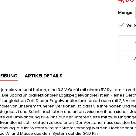
Menge

Verf
I
D
EIBUNG
ARTIKELDETAILS
jemals versucht haben, eine 3,3 V Gerät mit einem 5V System zu verb
. Die SparkFun bidirektionalen Logikpegelwandler ist ein kleines Gerät, 
V zur gleichen Zeit. Dieser Pegelwandler funktioniert auch mit 2,8 V und
dler von unserem früheren Versionen ist, dass Sie Ihre hohen und 
ch gesetzt und Schritt nach oben und unten zwischen ihnen sicher. Jed
te die Umwandlung zu 4 Pins auf der unteren Seite mit zwei Eingäng
lwandler ist sehr einfach zu bedienen. Der Vorstand muss aus den
annung, die Ihr System wird mit Strom versorgt werden. Hochspannun
 V zu LV, und Masse aus dem System auf die GND Pin.