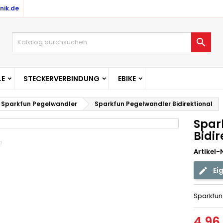
nik.de

E
STECKERVERBINDUNG
EBIKE
Sparkfun Pegelwandler
Sparkfun Pegelwandler Bidirektional
Spar
Bidir
Artikel-N
Ei
Sparkfun 
4,96