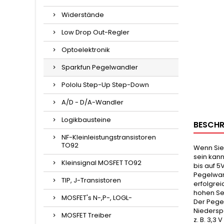
Widerstände
Low Drop Out-Regler
Optoelektronik
Sparkfun Pegelwandler
Pololu Step-Up Step-Down
A/D - D/A-Wandler
Logikbausteine
BESCHR
NF-Kleinleistungstransistoren
TO92
Wenn Sie 
sein kann
Kleinsignal MOSFET TO92
bis auf 5
Pegelwan
TIP, J-Transistoren
erfolgrei
hohen Sei
MOSFET's N-,P-, LOGL-
Der Pege
Niedersp
MOSFET Treiber
z. B. 3,3