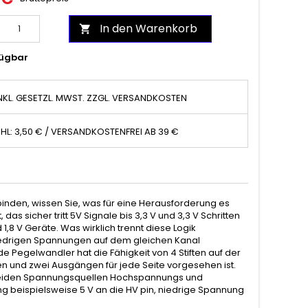
In den Warenkorb

ügbar
NKL. GESETZL. MWST. ZZGL. VERSANDKOSTEN
HL: 3,50 € / VERSANDKOSTENFREI AB 39 €
inden, wissen Sie, was für eine Herausforderung es
das sicher tritt 5V Signale bis 3,3 V und 3,3 V Schritten
 1,8 V Geräte. Was wirklich trennt diese Logik
niedrigen Spannungen auf dem gleichen Kanal
e Pegelwandler hat die Fähigkeit von 4 Stiften auf der
en und zwei Ausgängen für jede Seite vorgesehen ist.
 beiden Spannungsquellen Hochspannungs und
g beispielsweise 5 V an die HV pin, niedrige Spannung