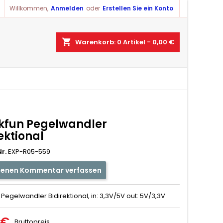
Willkommen,
Anmelden
oder
Erstellen Sie ein Konto
shopping_cart
Warenkorb:
0
Artikel - 0,00 €
kfun Pegelwandler
ektional
r.
EXP-R05-559
genen Kommentar verfassen
Pegelwandler Bidirektional, in: 3,3V/5V out: 5V/3,3V
 €
Bruttopreis