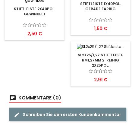
STIFTLEISTE 1X40POL.
GERADE FARBIG
STIFTLEISTE 2X40POL.
GEWINKELT
Preis
1,50 €
Preis
2,50 €
SL2X25/1,27 STIFTLEISTE
RM1,27MM 2-REIHIG
2X25POL.
Preis
2,91 €
KOMMENTARE (0)
Schreiben Sie den ersten Kundenkommentar