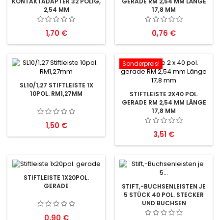
KONTAKTADAPTER 32 POLIG,
GERADE RM 2,54 MM LÄNGE
2,54 MM
17,8 MM
Preis
Preis
1,70 €
0,76 €
Sonderpreis!
SL10/1,27 STIFTLEISTE 1X
10POL. RM1,27MM
STIFTLEISTE 2X40 POL.
GERADE RM 2,54 MM LÄNGE
17,8 MM
Preis
1,50 €
Preis
3,51 €
STIFTLEISTE 1X20POL.
GERADE
STIFT,-BUCHSENLEISTEN JE
5 STÜCK 40 POL. STECKER
UND BUCHSEN
Preis
0,90 €