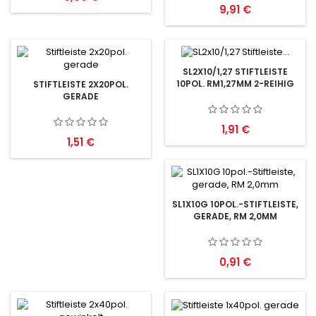
Preis
9,91 €
SL2X10/1,27 STIFTLEISTE
10POL. RM1,27MM 2-REIHIG
STIFTLEISTE 2X20POL.
GERADE
Preis
1,91 €
Preis
1,51 €
SL1X10G 10POL.-STIFTLEISTE,
GERADE, RM 2,0MM
Preis
0,91 €