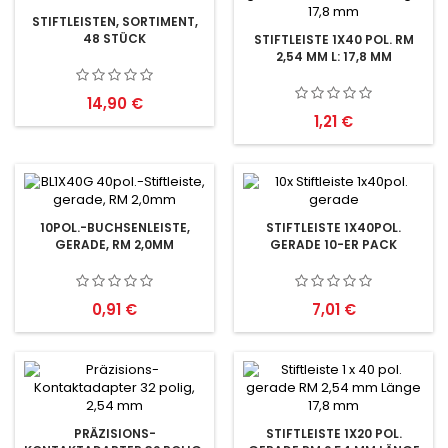
STIFTLEISTEN, SORTIMENT,
48 STÜCK
STIFTLEISTE 1X40 POL. RM
2,54 MM L: 17,8 MM
Preis
14,90 €
Preis
1,21 €
10POL.-BUCHSENLEISTE,
STIFTLEISTE 1X40POL.
GERADE, RM 2,0MM
GERADE 10-ER PACK
Preis
Preis
0,91 €
7,01 €
PRÄZISIONS-
STIFTLEISTE 1X20 POL.