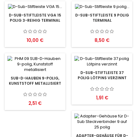
D-SUB-STIFTLEISTE VGA 15
D-SUB-STIFTLEISTE 9 POLIG
POLIG 3-REIHIG TERMINAL
TERMINAL
Preis
Preis
10,00 €
8,50 €
D-SUB-STIFTLEISTE 37
POLIG LÖTPINS VERZINNT
SUB-D-HAUBEN 9-POLIG,
KUNSTSTOFF METALLISIERT
Preis
1,91 €
Preis
2,51 €
ADAPTER-GEHÄUSE FÜR D-