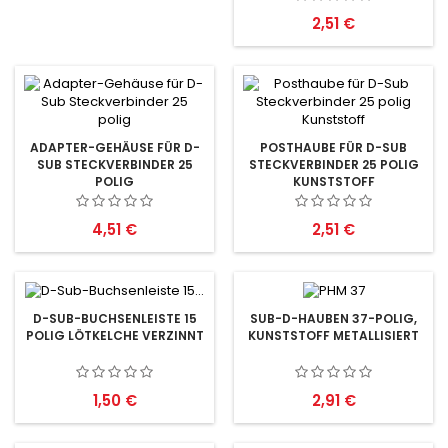
Preis
2,51 €
ADAPTER-GEHÄUSE FÜR D-
POSTHAUBE FÜR D-SUB
SUB STECKVERBINDER 25
STECKVERBINDER 25 POLIG
POLIG
KUNSTSTOFF
Preis
Preis
4,51 €
2,51 €
D-SUB-BUCHSENLEISTE 15
SUB-D-HAUBEN 37-POLIG,
POLIG LÖTKELCHE VERZINNT
KUNSTSTOFF METALLISIERT
Preis
Preis
1,50 €
2,91 €