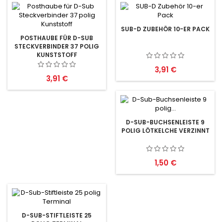
SUB-D ZUBEHÖR 10-ER PACK
POSTHAUBE FÜR D-SUB
STECKVERBINDER 37 POLIG
KUNSTSTOFF
Preis
3,91 €
Preis
3,91 €
D-SUB-BUCHSENLEISTE 9
POLIG LÖTKELCHE VERZINNT
Preis
1,50 €
D-SUB-STIFTLEISTE 25