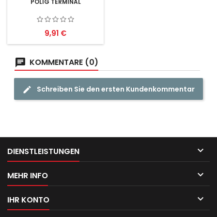
POLIG TERMINAL
Preis
9,91 €
KOMMENTARE (0)
Schreiben Sie den ersten Kundenkommentar

DIENSTLEISTUNGEN

MEHR INFO

IHR KONTO