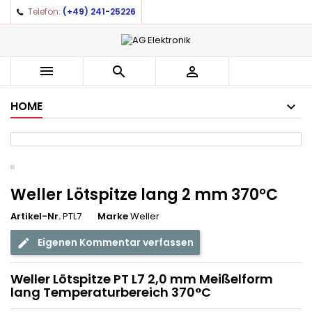
Telefon:
(+49) 241-25226
×
×
×
Auf meine Wunschliste
((title))
Anmelden
You need to be logged in to save products in your
((label))



wishlist.
add_circle_outline
Create new list
HOME
((cancelText))
((loginText))
((cancelText))
((createText))
Weller Lötspitze lang 2 mm 370°C
Artikel-Nr.
PTL7
Marke
Weller
Eigenen Kommentar verfassen
Weller Lötspitze PT L7 2,0 mm Meißelform
lang Temperaturbereich 370°C