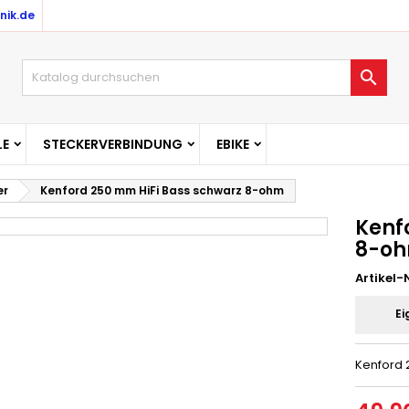
nik.de

E
STECKERVERBINDUNG
EBIKE
er
Kenford 250 mm HiFi Bass schwarz 8-ohm
Kenf
8-o
Artikel-N
Ei
Kenford 