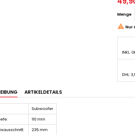
49,9
Menge

Nur 
INKL. 
DHL: 3
EIBUNG
ARTIKELDETAILS
Subwoofer
iefe:
110 mm
isausschnitt:
235 mm