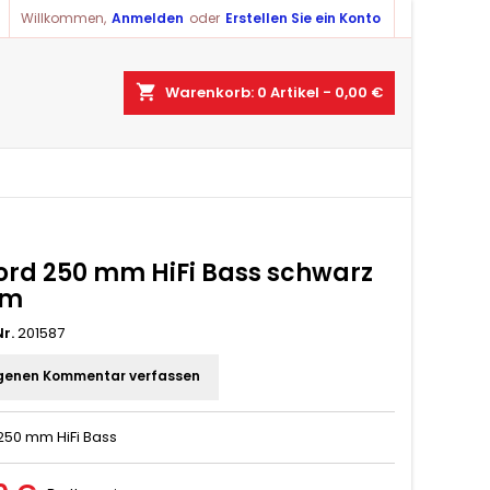
Willkommen,
Anmelden
oder
Erstellen Sie ein Konto
shopping_cart
Warenkorb:
0
Artikel - 0,00 €
ord 250 mm HiFi Bass schwarz
hm
r.
201587
genen Kommentar verfassen
250 mm HiFi Bass