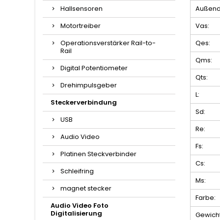
Hallsensoren
Außend
Motortreiber
Vas:
Operationsverstärker Rail-to-
Qes:
Rail
Qms:
Digital Potentiometer
Qts:
Drehimpulsgeber
L:
Steckerverbindung
Sd:
USB
Re:
Audio Video
Fs:
Platinen Steckverbinder
Cs:
Schleifring
Ms:
magnet stecker
Farbe:
Audio Video Foto
Digitalisierung
Gewicht