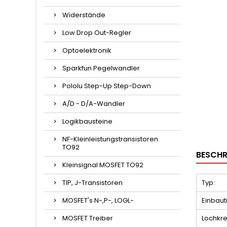
Widerstände
Low Drop Out-Regler
Optoelektronik
Sparkfun Pegelwandler
Pololu Step-Up Step-Down
A/D - D/A-Wandler
Logikbausteine
NF-Kleinleistungstransistoren
TO92
BESCHR
Kleinsignal MOSFET TO92
TIP, J-Transistoren
Typ:
MOSFET's N-,P-, LOGL-
Einbaut
MOSFET Treiber
Lochkre