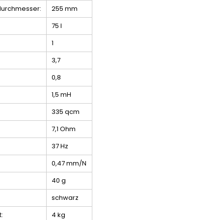
urchmesser:
255 mm
75 l
1
3,7
0,8
1,5 mH
335 qcm
7,1 Ohm
37 Hz
0,47 mm/N
40 g
schwarz
:
4 kg