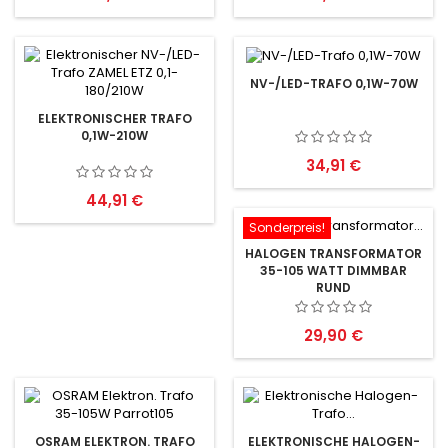
NV-/LED-TRAFO 0,1W-70W
ELEKTRONISCHER TRAFO
0,1W-210W
Preis
34,91 €
Preis
44,91 €
Sonderpreis!
HALOGEN TRANSFORMATOR
35-105 WATT DIMMBAR
RUND
Preis
29,90 €
OSRAM ELEKTRON. TRAFO
ELEKTRONISCHE HALOGEN-