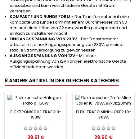
einsetzbar und kann verschiedene Geräte mit Strom
versorgen.
KOMPAKTE UND RUNDE FORM
- Der Transformator hat eine
kompakte und runde Form mit einem Durchmesser von 53
mm und einer Höhe von 22 mm, was ihn platzsparend und
einfach zu installieren macht.
EINGANGSSPANNUNG VON 230V
- Der Transformator
arbeitet mit einer Eingangsspannung von 230V, um eine
stabile Stromversorgung zu gewährleisten.
AUSGANGSSPANNUNG VON 12V
- Mit einer
Ausgangsspannung von 12V können elektronische Geräte
effizient betrieben werden.
8 ANDERE ARTIKEL IN DER GLEICHEN KATEGORIE:
ELEKTRONISCHE TRAFO 0-
ELEK. TRAFO MINI-JOKER 10-
150W
70VA
Preis
Preis
39,91 €
29,90 €