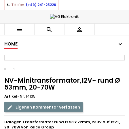
Telefon:
(+49) 241-25226
×
×
×
Auf meine Wunschliste
((title))
Anmelden
You need to be logged in to save products in your
((label))



wishlist.
add_circle_outline
Create new list
HOME
((cancelText))
((loginText))
((cancelText))
((createText))
NV-Minitransformator,12V~ rund Ø
53mm, 20-70W
Artikel-Nr.
14135
Eigenen Kommentar verfassen
Halogen Transformator rund Ø 53 x 22mm, 230V auf 12V~,
20-70W von
Relco Group