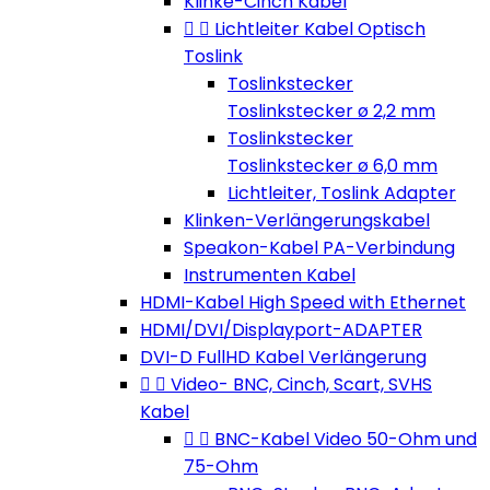
Klinke-Cinch Kabel


Lichtleiter Kabel Optisch
Toslink
Toslinkstecker
Toslinkstecker ø 2,2 mm
Toslinkstecker
Toslinkstecker ø 6,0 mm
Lichtleiter, Toslink Adapter
Klinken-Verlängerungskabel
Speakon-Kabel PA-Verbindung
Instrumenten Kabel
HDMI-Kabel High Speed with Ethernet
HDMI/DVI/Displayport-ADAPTER
DVI-D FullHD Kabel Verlängerung


Video- BNC, Cinch, Scart, SVHS
Kabel


BNC-Kabel Video 50-Ohm und
75-Ohm