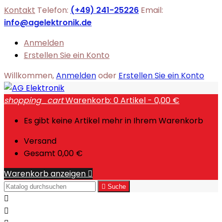
Kontakt
Telefon:
(+49) 241-25226
Email:
info@agelektronik.de
Anmelden
Erstellen Sie ein Konto
Willkommen,
Anmelden
oder
Erstellen Sie ein Konto
shopping_cart
Warenkorb:
0
Artikel - 0,00 €
Es gibt keine Artikel mehr in Ihrem Warenkorb
Versand
Gesamt
0,00 €
Warenkorb anzeigen


Suche

