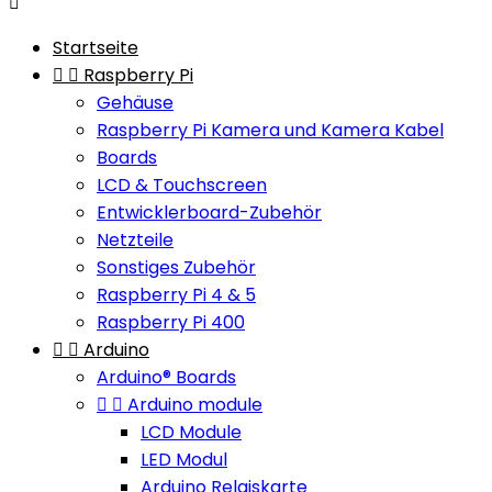

Startseite


Raspberry Pi
Gehäuse
Raspberry Pi Kamera und Kamera Kabel
Boards
LCD & Touchscreen
Entwicklerboard-Zubehör
Netzteile
Sonstiges Zubehör
Raspberry Pi 4 & 5
Raspberry Pi 400


Arduino
Arduino® Boards


Arduino module
LCD Module
LED Modul
Arduino Relaiskarte