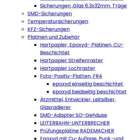
Sicherungen ,Glas 6,3x32mm, Träge
SMD-Sicherungen
Temperatursicherungen
KFZ-Sicherungen
Platinen und Zubehör
Hartpapier, Epoxyd- Platinen, CU-
Beschichtet
Hartpapier Streifenraster
Hartpapier Lochraster
Foto-Positiv-Platten, FR4
epoxyd einseitig beschichtet
epoxyd beidseitig beschichtet
Ätzmittel, Entwickler, Leitsilber,
Glasradierer
SMD-Adapter SO-Gehäuse
LEITERBAHN-UNTERBRECHER
Prüfungsplatine RADEMACHER
Epoxyd mit Cu-Auflage, Punk,-und