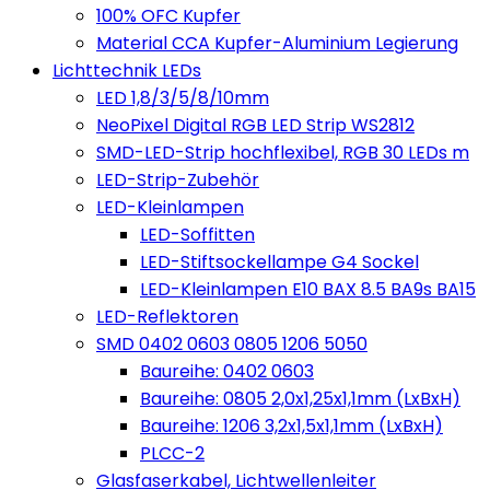
100% OFC Kupfer
Material CCA Kupfer-Aluminium Legierung
Lichttechnik LEDs
LED 1,8/3/5/8/10mm
NeoPixel Digital RGB LED Strip WS2812
SMD-LED-Strip hochflexibel, RGB 30 LEDs m
LED-Strip-Zubehör
LED-Kleinlampen
LED-Soffitten
LED-Stiftsockellampe G4 Sockel
LED-Kleinlampen E10 BAX 8.5 BA9s BA15
LED-Reflektoren
SMD 0402 0603 0805 1206 5050
Baureihe: 0402 0603
Baureihe: 0805 2,0x1,25x1,1mm (LxBxH)
Baureihe: 1206 3,2x1,5x1,1mm (LxBxH)
PLCC-2
Glasfaserkabel, Lichtwellenleiter