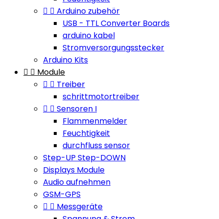


Arduino zubehör
USB - TTL Converter Boards
arduino kabel
Stromversorgungsstecker
Arduino Kits


Module


Treiber
schrittmotortreiber


Sensoren I
Flammenmelder
Feuchtigkeit
durchfluss sensor
Step-UP Step-DOWN
Displays Module
Audio aufnehmen
GSM-GPS


Messgeräte
Spannung & Strom