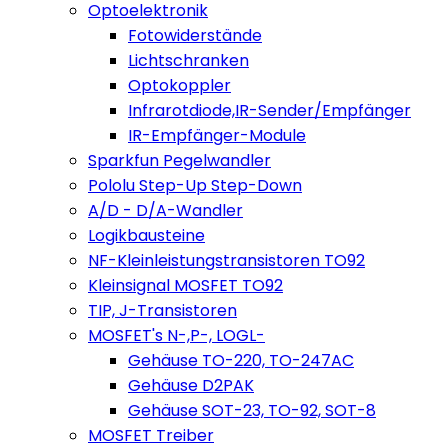
Optoelektronik
Fotowiderstände
Lichtschranken
Optokoppler
Infrarotdiode,IR-Sender/Empfänger
IR-Empfänger-Module
Sparkfun Pegelwandler
Pololu Step-Up Step-Down
A/D - D/A-Wandler
Logikbausteine
NF-Kleinleistungstransistoren TO92
Kleinsignal MOSFET TO92
TIP, J-Transistoren
MOSFET's N-,P-, LOGL-
Gehäuse TO-220, TO-247AC
Gehäuse D2PAK
Gehäuse SOT-23, TO-92, SOT-8
MOSFET Treiber