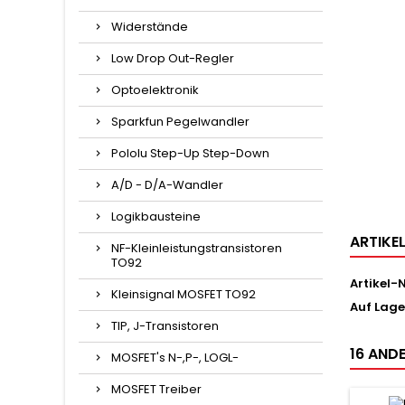
Widerstände
Low Drop Out-Regler
Optoelektronik
Sparkfun Pegelwandler
Pololu Step-Up Step-Down
A/D - D/A-Wandler
Logikbausteine
ARTIKE
NF-Kleinleistungstransistoren
TO92
Artikel-N
Kleinsignal MOSFET TO92
Auf Lage
TIP, J-Transistoren
16 ANDE
MOSFET's N-,P-, LOGL-
MOSFET Treiber