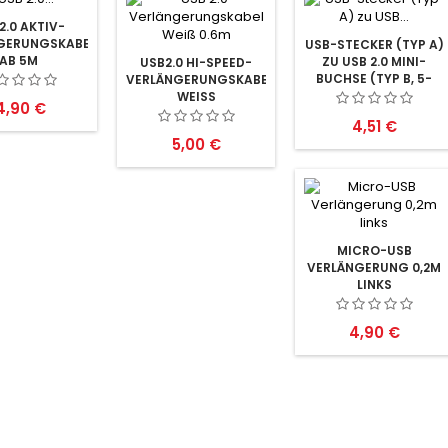
2.0 AKTIV-
GERUNGSKABEL
USB-STECKER (TYP A)
AB 5M
ZU USB 2.0 MINI-
USB2.0 HI-SPEED-
BUCHSE (TYP B, 5-
VERLÄNGERUNGSKABEL
PIN)
WEISS
reis
4,90 €
Preis
4,51 €
Preis
5,00 €
MICRO-USB
VERLÄNGERUNG 0,2M
LINKS
Preis
4,90 €