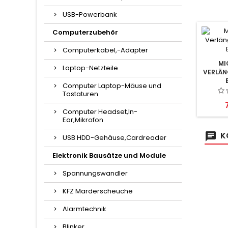
USB-Powerbank
Computerzubehör
Computerkabel,-Adapter
MI
Laptop-Netzteile
VERLÄN
Computer Laptop-Mäuse und
Tastaturen
P
Computer Headset,In-
Ear,Mikrofon
K
USB HDD-Gehäuse,Cardreader
Elektronik Bausätze und Module
Spannungswandler
KFZ Marderscheuche
Alarmtechnik
Blinker