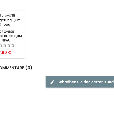
CRO-USB
GERUNG 0,3M
EINBAU
reis
7,90 €
OMMENTARE (0)
Schreiben Sie den ersten Ku