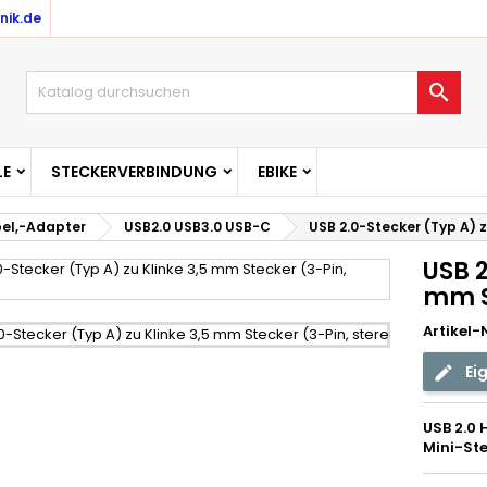
nik.de

E
STECKERVERBINDUNG
EBIKE
el,-Adapter
USB2.0 USB3.0 USB-C
USB 2.0-Stecker (Typ A) z
USB 2
mm S
Artikel-N
Ei
USB 2.0 
Mini-Ste