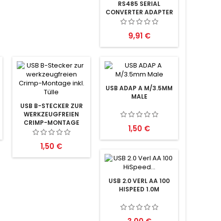
RS485 SERIAL
CONVERTER ADAPTER
Preis
9,91 €
USB ADAP A M/3.5MM
MALE
USB B-STECKER ZUR
WERKZEUGFREIEN
CRIMP-MONTAGE
Preis
1,50 €
INKL. TÜLLE
Preis
1,50 €
USB 2.0 VERL AA 100
HISPEED 1.0M
Preis