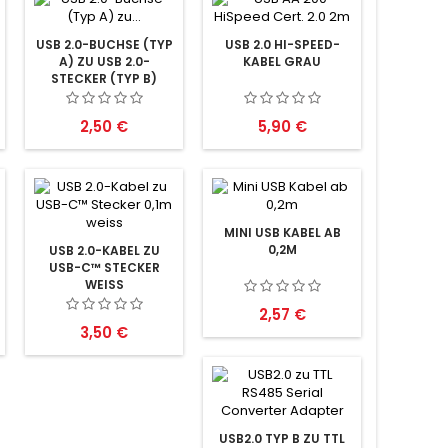
USB 2.0-BUCHSE (TYP
USB 2.0 HI-SPEED-
A) ZU USB 2.0-
KABEL GRAU
STECKER (TYP B)
Preis
Preis
2,50 €
5,90 €
MINI USB KABEL AB
0,2M
USB 2.0-KABEL ZU
USB-C™ STECKER
WEISS
Preis
2,57 €
Preis
3,50 €
USB2.0 TYP B ZU TTL