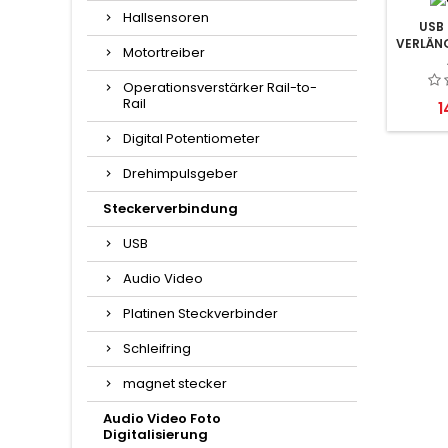
Hallsensoren
USB 
VERLÄN
Motortreiber
Operationsverstärker Rail-to-
Rail
P
1
Digital Potentiometer
Drehimpulsgeber
Steckerverbindung
USB
Audio Video
Platinen Steckverbinder
Schleifring
magnet stecker
Audio Video Foto
Digitalisierung