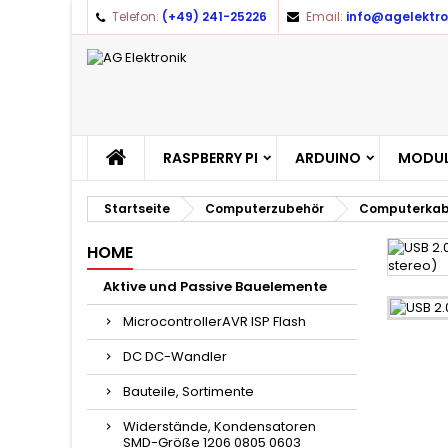
Telefon:
(+49) 241-25226
Email:
info@agelektro
RASPBERRY PI
ARDUINO
MODUL
Startseite
Computerzubehör
Computerkab
HOME
Aktive und Passive Bauelemente
MicrocontrollerAVR ISP Flash
DC DC-Wandler
Bauteile, Sortimente
Widerstände, Kondensatoren
SMD-Größe 1206 0805 0603