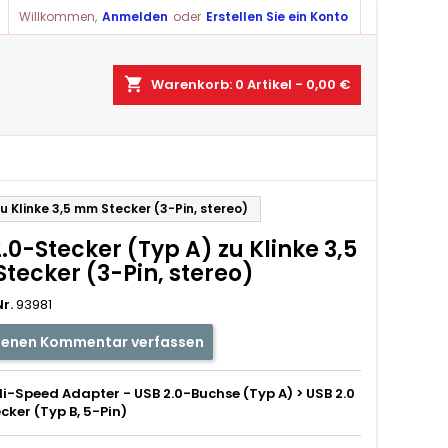
Willkommen,
Anmelden
oder
Erstellen Sie ein Konto
shopping_cart
Warenkorb:
0
Artikel - 0,00 €
u Klinke 3,5 mm Stecker (3-Pin, stereo)
.0-Stecker (Typ A) zu Klinke 3,5
tecker (3-Pin, stereo)
r.
93981
genen Kommentar verfassen
Hi-Speed Adapter - USB 2.0-Buchse (Typ A) > USB 2.0
cker (Typ B, 5-Pin)