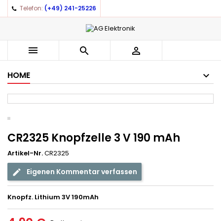
Telefon:
(+49) 241-25226
×
×
×
Auf meine Wunschliste
((title))
Anmelden
You need to be logged in to save products in your
((label))



wishlist.
add_circle_outline
Create new list
HOME
((cancelText))
((loginText))
((cancelText))
((createText))
CR2325 Knopfzelle 3 V 190 mAh
Artikel-Nr.
CR2325
Eigenen Kommentar verfassen
Knopfz. Lithium 3V 190mAh