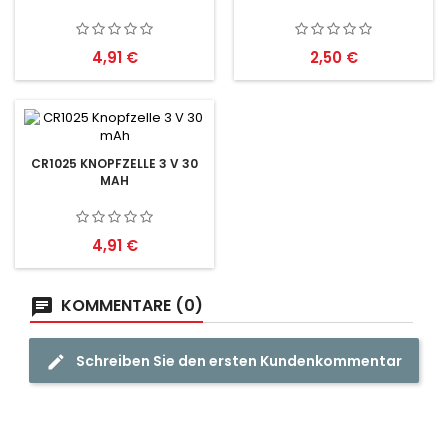
Preis
Preis
4,91 €
2,50 €
CR1025 KNOPFZELLE 3 V 30
MAH
Preis
4,91 €
KOMMENTARE (0)
Schreiben Sie den ersten Kundenkommentar