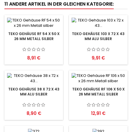
11 ANDERE ARTIKEL IN DER GLEICHEN KATEGORIE:
TEKO GEHÄUSE RF 54 X 50 X
TEKO GEHÄUSE 103 X 72 X 43
26 MM METALL SILBER
MM ALU SILBER
Preis
Preis
8,91 €
9,91 €
TEKO GEHÄUSE 38 X 72 X 43
TEKO GEHÄUSE RF 106 X 50 X
MM ALU SILBER
26 MM METALL SILBER
Preis
Preis
8,90 €
12,91 €