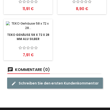
Preis
Preis
11,91 €
8,90 €
TEKO GEHÄUSE 58 X 72 X 28
MM ALU SILBER
Preis
7,91 €
KOMMENTARE (0)
Schreiben Sie den ersten Kundenkommentar