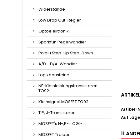
Widerstände
Low Drop Out-Regler
Optoelektronik
Sparkfun Pegelwandler
Pololu Step-Up Step-Down
A/D - D/A-Wandler
Logikbausteine
NF-Kleinleistungstransistoren
TO92
ARTIKE
Kleinsignal MOSFET TO92
Artikel-N
TIP, J-Transistoren
Auf Lage
MOSFET's N-,P-, LOGL-
11 ANDE
MOSFET Treiber