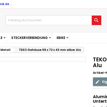
nik.de

E
STECKERVERBINDUNG
EBIKE
, Metall
TEKO Gehäuse 58 x 72 x 43 mm silber Alu
TEKO
Alu
Artikel-N
Ei
Alumi
Untert