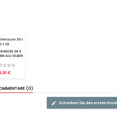
EHÄUSE 38 X
 MM ALU SILBER
Preis
6,91 €
OMMENTARE (0)
Schreiben Sie den ersten Ku