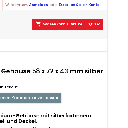
Willkommen,
Anmelden
oder
Erstellen Sie ein Konto
shopping_cart
Warenkorb:
0
Artikel - 0,00 €
 Gehäuse 58 x 72 x 43 mm silber
r.
TekoB2
genen Kommentar verfassen
nium-Gehäuse mit silberfarbenem
eil und Deckel.