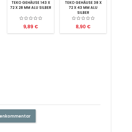
TEKO GEHÄUSE 143 X
TEKO GEHÄUSE 38 X
72 X 28 MM ALU SILBER
72 X 43 MM ALU
SILBER
Preis
Preis
9,89 €
8,90 €
ndenkommentar