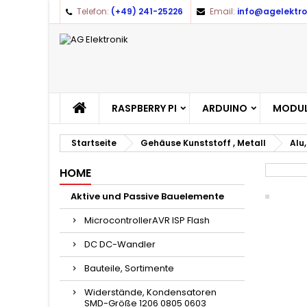
Telefon:
(+49) 241-25226
Email:
info@agelektro
RASPBERRY PI
ARDUINO
MODUL
Startseite
Gehäuse Kunststoff , Metall
Alu
HOME
Aktive und Passive Bauelemente
MicrocontrollerAVR ISP Flash
DC DC-Wandler
Bauteile, Sortimente
Widerstände, Kondensatoren
SMD-Größe 1206 0805 0603