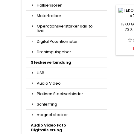
Hallsensoren
Motortreiber
TEKO G
Operationsverstärker Rail-to-
72 X
Rail
Digital Potentiometer
Drehimpulsgeber
Steckerverbindung
USB
Audio Video
Platinen Steckverbinder
Schleifring
magnet stecker
Audio Video Foto
Digitalisierung