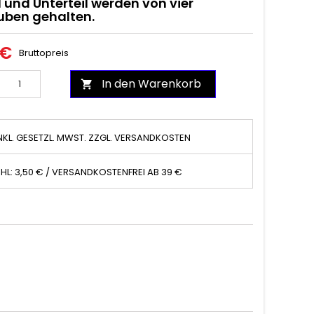
 und Unterteil werden von vier
uben gehalten.
 €
Bruttopreis
In den Warenkorb

NKL. GESETZL. MWST. ZZGL. VERSANDKOSTEN
HL: 3,50 € / VERSANDKOSTENFREI AB 39 €