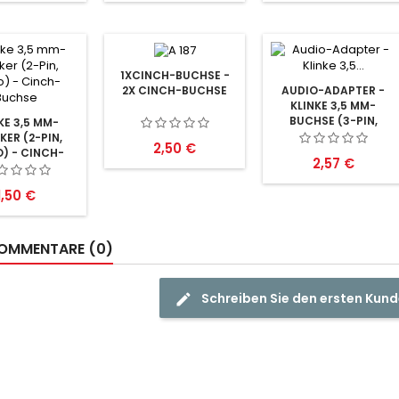
1XCINCH-BUCHSE -
2X CINCH-BUCHSE
AUDIO-ADAPTER -
KLINKE 3,5 MM-
BUCHSE (3-PIN,
KE 3,5 MM-
STEREO) ZU 2X
KER (2-PIN,
Preis
2,50 €
CINCH-BUCHSE
) - CINCH-
Preis
2,57 €
(AUDIO
BUCHSE
LINKS/RECHTS)
Preis
1,50 €
OMMENTARE (0)
Schreiben Sie den ersten Ku