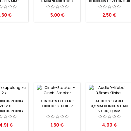
KE 3,5 MM-
BANANENBUCHSE
KLINKENST.-2XCINCH
SE STEREO
Preis
Preis
Preis
1,50 €
5,00 €
2,50 €
NKKUPPLUNG
CINCH-STECKER -
AUDIO Y-KABEL
ZU 2 X
CINCH-STECKER
3,5MM KLINKE ST AN
NKKUPPLUNG
2X BU, 0,15M
reis
Preis
Preis
4,91 €
1,50 €
4,90 €