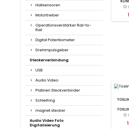
KLIN
Hallsensoren
BUCH
Motortreiber
Operationsverstärker Rail-to-
Rail
Digital Potentiometer
Drehimpulsgeber
Steckerverbindung
USB
Audio Video
Platinen Steckverbinder
TOSLI
Schleifring
TOSLI
magnet stecker
Audio Video Foto
P
1
Digitalisierung