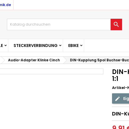
nik.de

E
STECKERVERBINDUNG
EBIKE
Audio-Adapter Klinke Cinch
DIN-Kupplung 5pol Buchse-Buch
DIN-
1:1
Artikel-N
Ei
DIN-Ku
9,91 