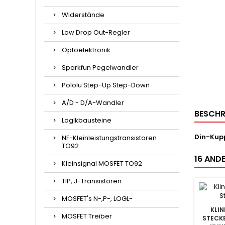
Widerstände
Low Drop Out-Regler
Optoelektronik
Sparkfun Pegelwandler
Pololu Step-Up Step-Down
A/D - D/A-Wandler
BESCHR
Logikbausteine
Din-Kupp
NF-Kleinleistungstransistoren
TO92
16 ANDE
Kleinsignal MOSFET TO92
TIP, J-Transistoren
MOSFET's N-,P-, LOGL-
KLIN
MOSFET Treiber
STECKE