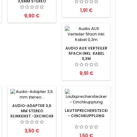
KUPPLUNG
3,5MM STEREO
KLINKENKUPPLUNG
Preis
1,91 €
Preis
9,90 €
AUDIO AUX VERTEILER
5FACH INKL. KABEL
0,3M
Preis
9,91 €
AUDIO-ADAPTER 3,5
LAUTSPRECHERSTECKER
MM STEREO
- CINCHKUPPLUNG
KLINKENST.-2XCINCHKUPPLUNG
0,2M
Preis
3,50 €
Preis
1,50 €