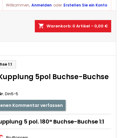
Willkommen,
Anmelden
oder
Erstellen Sie ein Konto
shopping_cart
Warenkorb:
0
Artikel - 0,00 €
se 1:1
Kupplung 5pol Buchse-Buchse
r.
Din5-5
genen Kommentar verfassen
pplung 5 pol. 180° Buchse-Buchse 1:1
€
Bruttopreis