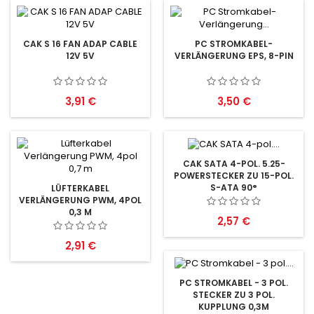
CAK S 16 FAN ADAP CABLE
PC STROMKABEL-
12V 5V
VERLÄNGERUNG EPS, 8-PIN
Preis
Preis
3,91 €
3,50 €
CAK SATA 4-POL. 5.25-
POWERSTECKER ZU 15-POL.
S-ATA 90°
LÜFTERKABEL
VERLÄNGERUNG PWM, 4POL
0,3 M
Preis
2,57 €
Preis
2,91 €
PC STROMKABEL - 3 POL.
STECKER ZU 3 POL.
KUPPLUNG 0,3M