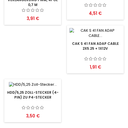
0,7 M
Preis
4,51 €
Preis
3,91 €
CAK S 41 FAN ADAP CABLE
2X5.25 + 1X12V
Preis
1,91 €
HDD/5,25 ZOLL-STECKER (4-
PIN) ZU P4-STECKER
Preis
3,50 €