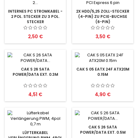
INTERNES PC STROMKABEL -
2X HDD/5,25 ZOLL-STECKER
2 POL. STECKER ZU 3 POL.
(4-PIN) ZU PCIE-BUCHSE
STECKER
(6-PIN)
Preis
Preis
2,50 €
3,50 €
CAK S 26 SATA
CAK S 05 EATX 24F ATX20M
POWER/DATA EXT. 0.3M
0.15M
Preis
Preis
4,51 €
4,90 €
CAK S 26 SATA
POWER/DATA EXT. 0.5M
LÜFTERKABEL
VERLÄNGERUNG PWM, 4POL