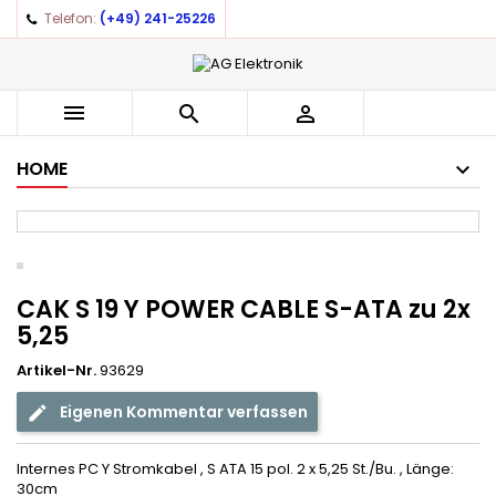
Telefon:
(+49) 241-25226



HOME
CAK S 19 Y POWER CABLE S-ATA zu 2x
5,25
Artikel-Nr.
93629
Eigenen Kommentar verfassen
Internes PC Y Stromkabel , S ATA 15 pol. 2 x 5,25 St./Bu. , Länge:
30cm