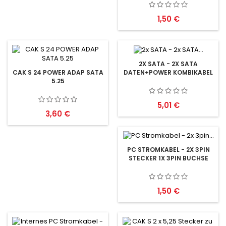
Preis
1,50 €
2X SATA - 2X SATA
DATEN+POWER KOMBIKABEL
CAK S 24 POWER ADAP SATA
5.25
Preis
5,01 €
Preis
3,60 €
PC STROMKABEL - 2X 3PIN
STECKER 1X 3PIN BUCHSE
Preis
1,50 €