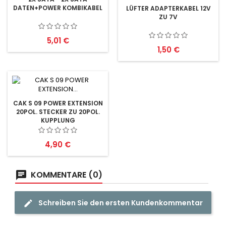
DATEN+POWER KOMBIKABEL
LÜFTER ADAPTERKABEL 12V
ZU 7V
Preis
5,01 €
Preis
1,50 €
CAK S 09 POWER EXTENSION
20POL. STECKER ZU 20POL.
KUPPLUNG
Preis
4,90 €
KOMMENTARE (0)
Schreiben Sie den ersten Kundenkommentar