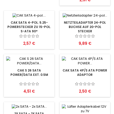
CAK SATA 4-POL. 5.25-
NETZTEILADAPTER 24-POL
POWERSTECKER ZU 15-POL.
BUCHSE AUF 20-POL
S-ATA 90°
STECKER
Preis
Preis
2,57 €
9,89 €
CAK S 26 SATA
CAK SATA 4P/S ATA POWER
POWER/DATA EXT. 0.5M
ADAPTOR
Preis
Preis
4,51 €
2,50 €
2X SATA - 2X SATA