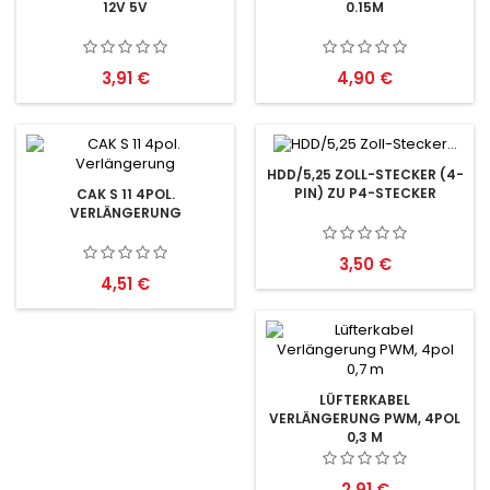
12V 5V
0.15M
Preis
Preis
3,91 €
4,90 €
HDD/5,25 ZOLL-STECKER (4-
PIN) ZU P4-STECKER
CAK S 11 4POL.
VERLÄNGERUNG
Preis
3,50 €
Preis
4,51 €
LÜFTERKABEL
VERLÄNGERUNG PWM, 4POL
0,3 M
Preis
2,91 €