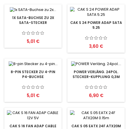
1X SATA-BUCHSE ZU 2X
SATA-STECKER
CAK S 24 POWER ADAP SATA
5.25
Preis
5,01 €
Preis
3,60 €
8-PIN STECKER ZU 4-PIN
POWER VERLÄNG. 24POL.
P4-BUCHSE
STECKER-KUPPLUNG 0,3M
Preis
Preis
5,01 €
6,90 €
CAK S 16 FAN ADAP CABLE
CAK S 05 EATX 24F ATX20M