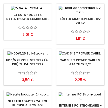
2X SATA - 2X SATA
DATEN+POWER KOMBIKABEL
LÜFTER ADAPTERKABEL 12V
ZU 5V
Preis
5,01 €
Preis
1,91 €
HDD/5,25 ZOLL-STECKER (4-
CAK S 19 Y POWER CABLE S-
PIN) ZU P4-STECKER
ATA ZU 2X 5,25
Preis
Preis
3,50 €
2,25 €
NETZTEILADAPTER 24-POL
BUCHSE AUF 20-POL
INTERNES PC STROMKABEL -