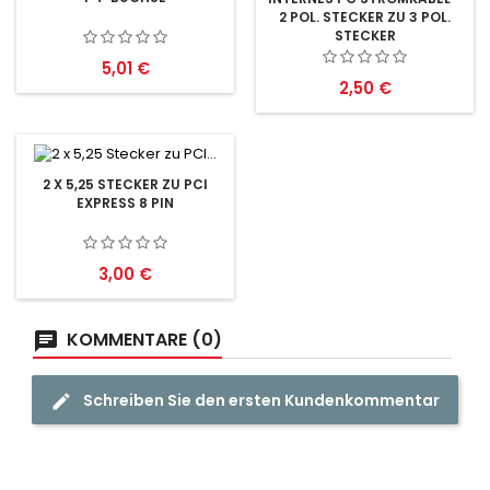
2 POL. STECKER ZU 3 POL.
STECKER
Preis
5,01 €
Preis
2,50 €
2 X 5,25 STECKER ZU PCI
EXPRESS 8 PIN
Preis
3,00 €
KOMMENTARE (0)
Schreiben Sie den ersten Kundenkommentar