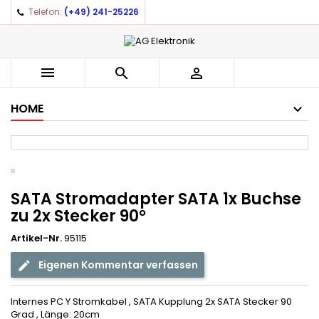
Telefon:
(+49) 241-25226
×
×
×
Auf meine Wunschliste
((title))
Anmelden
You need to be logged in to save products in your
((label))



wishlist.
add_circle_outline
Create new list
HOME
((cancelText))
((loginText))
((cancelText))
((createText))
SATA Stromadapter SATA 1x Buchse
zu 2x Stecker 90°
Artikel-Nr.
95115
Eigenen Kommentar verfassen
Internes PC Y Stromkabel , SATA Kupplung 2x SATA Stecker 90
Grad , Länge: 20cm