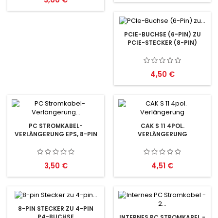
PCIE-BUCHSE (6-PIN) ZU
PCIE-STECKER (8-PIN)
Preis
4,50 €
PC STROMKABEL-
CAK S 11 4POL.
VERLÄNGERUNG EPS, 8-PIN
VERLÄNGERUNG
Preis
Preis
3,50 €
4,51 €
8-PIN STECKER ZU 4-PIN
P4-BUCHSE
INTERNES PC STROMKABEL -