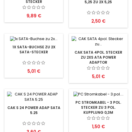
STECKER
5,25 ZU 2X 5,25
Preis
9,89 €
Preis
2,50 €
1X SATA-BUCHSE ZU 2X
SATA-STECKER
CAK SATA 4POL. STECKER
ZU 2XS ATA POWER
ADAPTOR
Preis
5,01 €
Preis
5,01 €
PC STROMKABEL - 3 POL.
STECKER ZU 3 POL.
CAK S 24 POWER ADAP SATA
KUPPLUNG 0,3M
5.25
Preis
1,50 €
Preis
3,60 €