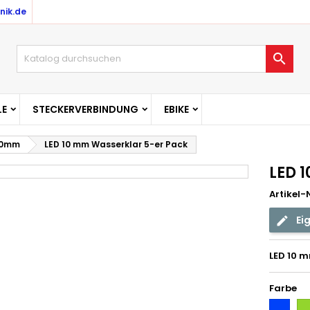
nik.de

E
STECKERVERBINDUNG
EBIKE
/10mm
LED 10 mm Wasserklar 5-er Pack
LED 
Artikel-N
Ei
LED 10 m
Farbe
Blau
Gr