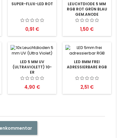
SUPER-FLUX-LED ROT
LEUCHTDIODE 5 MM
RGB ROT GRÜN BLAU
GEM.ANODE
Preis
Preis
0,91 €
1,50 €
LED 5 MM UV
LED 8MM FREI
(ULTRAVIOLETT) 10-
ADRESSIERBARE RGB
ER
Preis
Preis
4,90 €
2,51 €
ndenkommentar