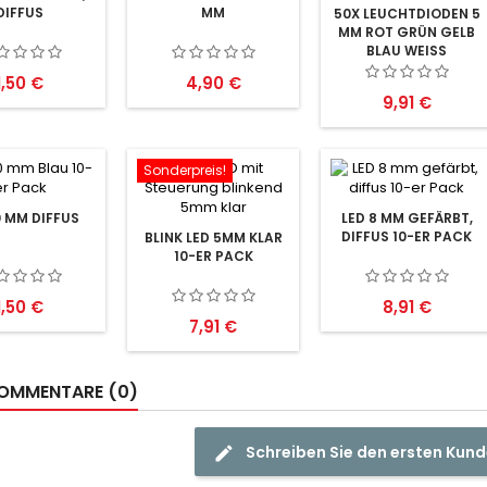
DIFFUS
MM
50X LEUCHTDIODEN 5
MM ROT GRÜN GELB
BLAU WEISS
Preis
Preis
1,50 €
4,90 €
Preis
9,91 €
Sonderpreis!
0 MM DIFFUS
LED 8 MM GEFÄRBT,
DIFFUS 10-ER PACK
BLINK LED 5MM KLAR
10-ER PACK
Preis
Preis
1,50 €
8,91 €
Preis
7,91 €
OMMENTARE (0)
Schreiben Sie den ersten Ku