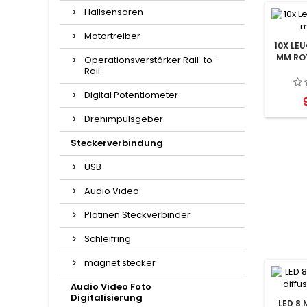
Hallsensoren
Motortreiber
10X LE
MM RO
Operationsverstärker Rail-to-
Rail
Digital Potentiometer
P
Drehimpulsgeber
Steckerverbindung
USB
Audio Video
Platinen Steckverbinder
Schleifring
magnet stecker
Audio Video Foto
Digitalisierung
LED 8