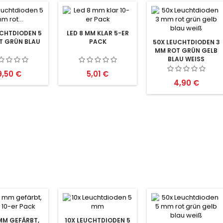
UCHTDIODEN 5
LED 8 MM KLAR 5-ER
T GRÜN BLAU
PACK
50X LEUCHTDIODEN 3
MM ROT GRÜN GELB
BLAU WEISS
reis
Preis
9,50 €
5,01 €
Preis
4,90 €
 MM GEFÄRBT,
10X LEUCHTDIODEN 5