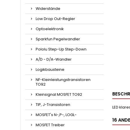
Widerstände
Low Drop Out-Regler
Optoelektronik
Sparkfun Pegelwandler
Pololu Step-Up Step-Down
A/D - D/A-Wandler
Logikbausteine
NF-Kleinleistungstransistoren
TO92
BESCHR
Kleinsignal MOSFET TO92
TIP, J-Transistoren
LED klare
MOSFET's N-,P-, LOGL-
16 ANDE
MOSFET Treiber