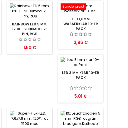
Sonderpreis!
LED 1,8MM
WASSERKLAR 10-ER
RAINBOW LED 5 MM,
PACK
1200 ... 2000MCD, 2-
PIN, RGB
Preis
3,96 €
Preis
1,50 €
LED 3 MM KLAR 10-ER
PACK
Preis
5,01 €