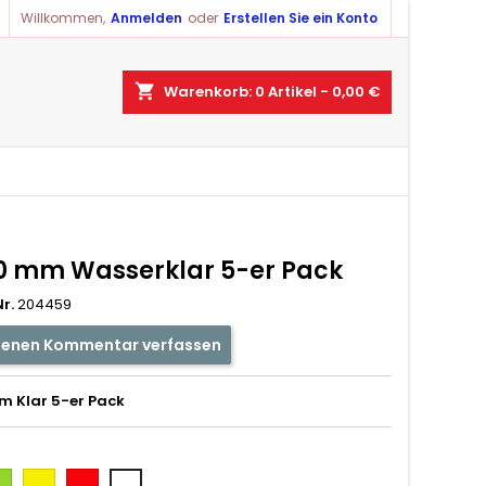
Willkommen,
Anmelden
oder
Erstellen Sie ein Konto
shopping_cart
Warenkorb:
0
Artikel - 0,00 €
10 mm Wasserklar 5-er Pack
r.
204459
genen Kommentar verfassen
m Klar 5-er Pack
ün
Gelb
Rot
Weiß