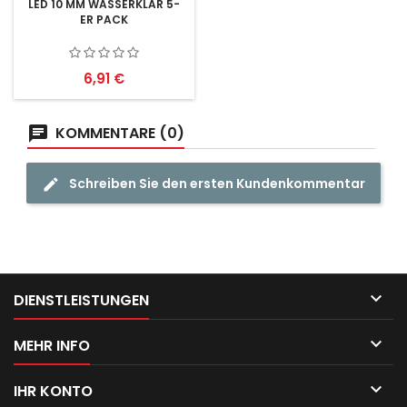
LED 10 MM WASSERKLAR 5-
ER PACK
Preis
6,91 €
KOMMENTARE (0)
Schreiben Sie den ersten Kundenkommentar

DIENSTLEISTUNGEN

MEHR INFO

IHR KONTO