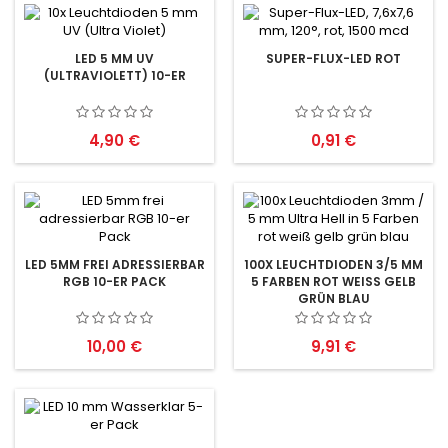
LED 5 MM UV
SUPER-FLUX-LED ROT
(ULTRAVIOLETT) 10-ER
Preis
Preis
4,90 €
0,91 €
LED 5MM FREI ADRESSIERBAR
100X LEUCHTDIODEN 3/5 MM
RGB 10-ER PACK
5 FARBEN ROT WEISS GELB G
RÜN BLAU
Preis
Preis
10,00 €
9,91 €