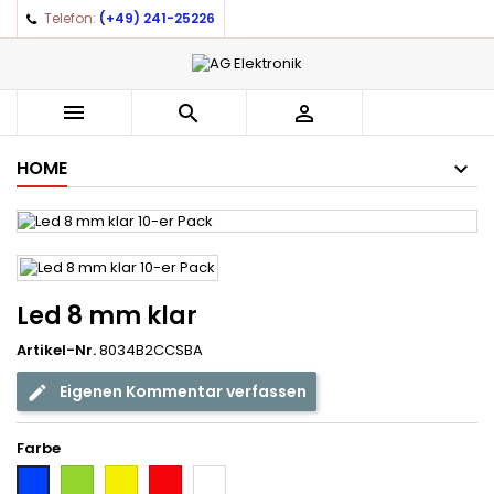
Telefon:
(+49) 241-25226
×
×
×
Auf meine Wunschliste
((title))
Anmelden
You need to be logged in to save products in your
((label))



wishlist.
add_circle_outline
Create new list
HOME
((cancelText))
((loginText))
((cancelText))
((createText))
Led 8 mm klar
Artikel-Nr.
8034B2CCSBA
Eigenen Kommentar verfassen
Farbe
Grün
Gelb
Rot
Weiß
Blau