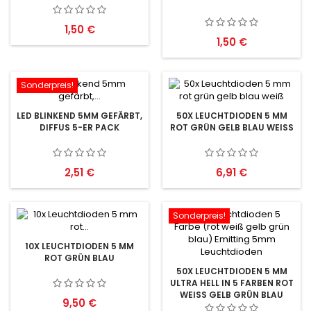
Preis
1,50 €
Preis
1,50 €
Sonderpreis!
LED BLINKEND 5MM GEFÄRBT,
50X LEUCHTDIODEN 5 MM
DIFFUS 5-ER PACK
ROT GRÜN GELB BLAU WEISS
Preis
Preis
2,51 €
6,91 €
Sonderpreis!
10X LEUCHTDIODEN 5 MM
ROT GRÜN BLAU
50X LEUCHTDIODEN 5 MM
ULTRA HELL IN 5 FARBEN ROT
WEISS GELB GRÜN BLAU
Preis
9,50 €