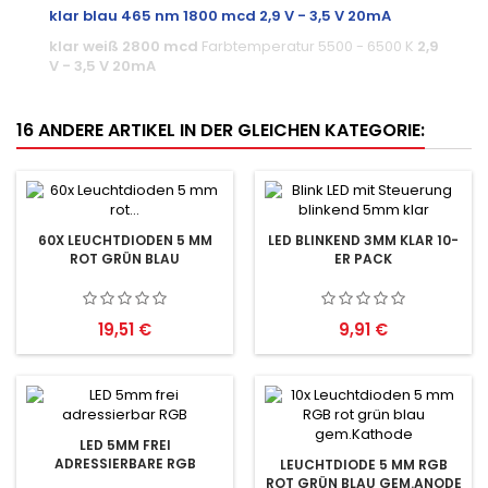
klar blau 465 nm 1800 mcd 2,9 V - 3,5 V 20mA
klar weiß 2800 mcd
Farbtemperatur 5500 - 6500 K
2,9
V - 3,5 V 20mA
16 ANDERE ARTIKEL IN DER GLEICHEN KATEGORIE:
60X LEUCHTDIODEN 5 MM
LED BLINKEND 3MM KLAR 10-
ROT GRÜN BLAU
ER PACK
Preis
Preis
19,51 €
9,91 €
LED 5MM FREI
ADRESSIERBARE RGB
LEUCHTDIODE 5 MM RGB
ROT GRÜN BLAU GEM.ANODE