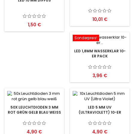
LED 10 MM DIFFUS
Preis
10,01 €
Preis
1,50 €
Sonderpreis!
LED 1,8MM WASSERKLAR 10-
ER PACK
Preis
3,96 €
50X LEUCHTDIODEN 3 MM
LED 5 MM UV
ROT GRÜN GELB BLAU WEISS
(ULTRAVIOLETT) 10-ER
Preis
Preis
4,90 €
4,90 €