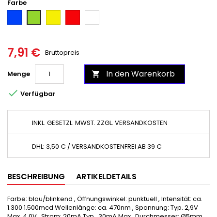
Farbe
Blau
Gelb
Rot
Weiß
Grün
7,91 €
Bruttopreis
In den Warenkorb
Menge


Verfügbar
INKL. GESETZL. MWST. ZZGL. VERSANDKOSTEN
DHL: 3,50 € / VERSANDKOSTENFREI AB 39 €
BESCHREIBUNG
ARTIKELDETAILS
Farbe: blau/blinkend , Öffnungswinkel: punktuell , Intensität: ca.
1.300 1.500mcd Wellenlänge: ca. 470nm , Spannung: Typ. 2,9V
Max. 4,0V , Strom: 20mA Typ., 30mA Max , Durchmesser: Ø5mm ,