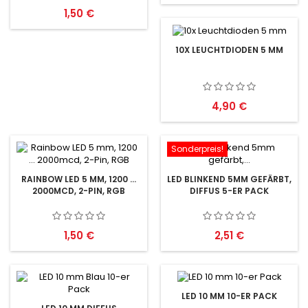
Preis
1,50 €
10X LEUCHTDIODEN 5 MM
Preis
4,90 €
Sonderpreis!
RAINBOW LED 5 MM, 1200 ...
LED BLINKEND 5MM GEFÄRBT,
2000MCD, 2-PIN, RGB
DIFFUS 5-ER PACK
Preis
Preis
1,50 €
2,51 €
LED 10 MM 10-ER PACK