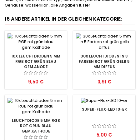
Gehäuse: wasserklar , alle Angaben lt. Her
16 ANDERE ARTIKEL IN DER GLEICHEN KATEGORIE:
10X LEUCHTDIODEN 5 MM
30X LEUCHTDIODEN IN 3
RGB ROT GRÜN BLAU
FARBEN ROT GRÜN GELB 5
GEM.ANODE
MM DIFFUS
Preis
Preis
9,50 €
3,91 €
SUPER-FLUX-LED 10-ER
LEUCHTDIODE 5 MM RGB
ROT GRÜN BLAU
GEM.KATHODE
Preis
5,00 €