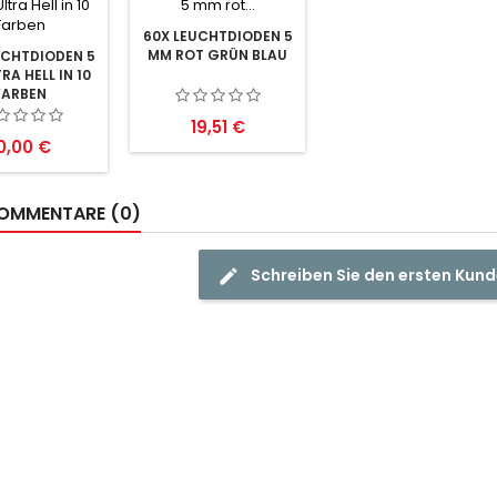
60X LEUCHTDIODEN 5
MM ROT GRÜN BLAU
UCHTDIODEN 5
RA HELL IN 10
FARBEN
Preis
19,51 €
reis
0,00 €
OMMENTARE (0)
Schreiben Sie den ersten Ku