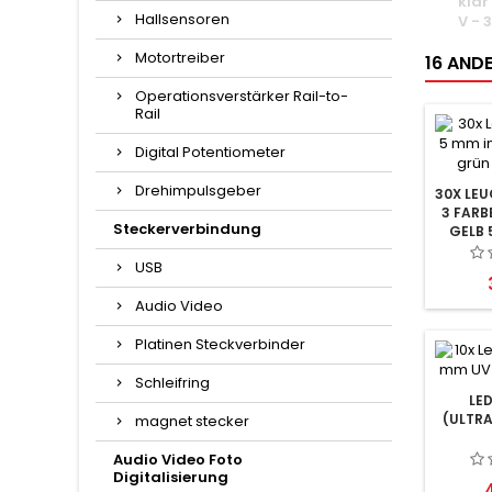
klar
Hallsensoren
V - 
Motortreiber
16 ANDE
Operationsverstärker Rail-to-
Rail
Digital Potentiometer
Drehimpulsgeber
30X LEU
3 FARB
Steckerverbindung
GELB 
USB
Audio Video
Platinen Steckverbinder
Schleifring
LE
(ULTRA
magnet stecker
Audio Video Foto
Digitalisierung
P