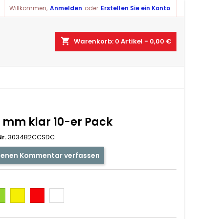
Willkommen,
Anmelden
oder
Erstellen Sie ein Konto
shopping_cart
Warenkorb:
0
Artikel - 0,00 €
3 mm klar 10-er Pack
r.
3034B2CCSDC
genen Kommentar verfassen
ün
Gelb
Rot
Weiß