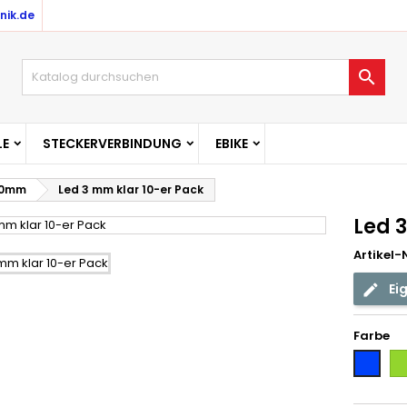
nik.de

E
STECKERVERBINDUNG
EBIKE
/10mm
Led 3 mm klar 10-er Pack
Led 
Artikel-N
Ei
Farbe
Gr
Blau