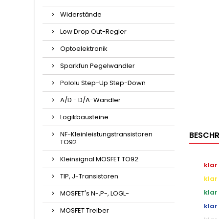
Widerstände
Low Drop Out-Regler
Optoelektronik
Sparkfun Pegelwandler
Pololu Step-Up Step-Down
A/D - D/A-Wandler
Logikbausteine
NF-Kleinleistungstransistoren
BESCHR
TO92
Kleinsignal MOSFET TO92
klar
TIP, J-Transistoren
klar
klar
MOSFET's N-,P-, LOGL-
klar
MOSFET Treiber