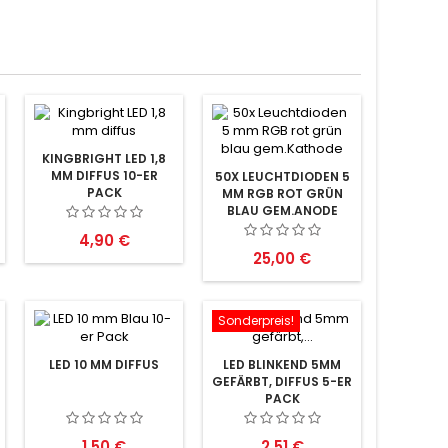
KINGBRIGHT LED 1,8
MM DIFFUS 10-ER
50X LEUCHTDIODEN 5
PACK
MM RGB ROT GRÜN
BLAU GEM.ANODE
Preis
4,90 €
Preis
25,00 €
Sonderpreis!
LED 10 MM DIFFUS
LED BLINKEND 5MM
GEFÄRBT, DIFFUS 5-ER
PACK
Preis
Preis
1,50 €
2,51 €