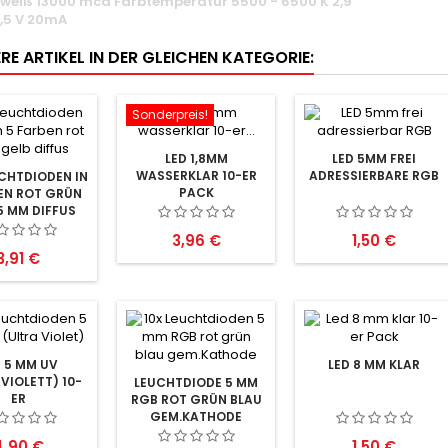
 weiß 13000 mcd Farbtemperatur 5500 - 6500 K 2,9
3,5 V 20mA
RE ARTIKEL IN DER GLEICHEN KATEGORIE:
Sonderpreis!
LED 1,8MM
LED 5MM FREI
WASSERKLAR 10-ER
ADRESSIERBARE RGB
CHTDIODEN IN
PACK
EN ROT GRÜN
5 MM DIFFUS
Preis
Preis
3,96 €
1,50 €
Preis
3,91 €
D 5 MM UV
LED 8 MM KLAR
VIOLETT) 10-
LEUCHTDIODE 5 MM
ER
RGB ROT GRÜN BLAU
GEM.KATHODE
reis
Preis
4,90 €
1,50 €