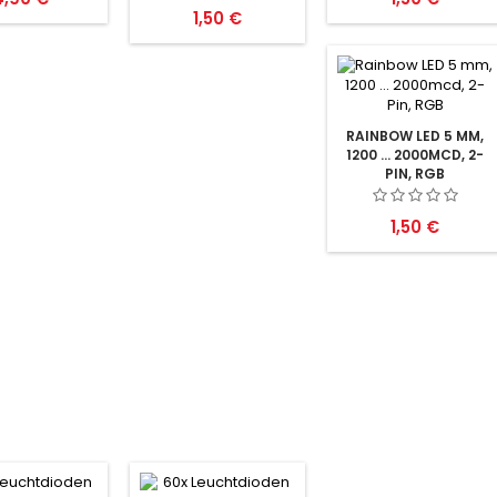
Preis
1,50 €
RAINBOW LED 5 MM,
1200 ... 2000MCD, 2-
PIN, RGB
Preis
1,50 €