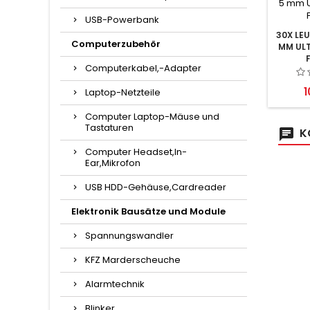
USB-Powerbank
30X LE
Computerzubehör
MM ULT
Computerkabel,-Adapter
P
1
Laptop-Netzteile
Computer Laptop-Mäuse und
Tastaturen
K
Computer Headset,In-
Ear,Mikrofon
USB HDD-Gehäuse,Cardreader
Elektronik Bausätze und Module
Spannungswandler
KFZ Marderscheuche
Alarmtechnik
Blinker