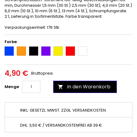
mm, Durchmesser 1,5 mm (30 St.) 2,5 mm (30 St), 4,0 mm (20 St.)
6,0 mm (10 St.), 10 mm (6 St.), 13 mm (4 St.), Schrumpfungsrate
2:1, Lieferung in Sortimentstüte. Farbe transparent.
Verpackungseinheit: 176 Stk
Farbe
Blau
Orange
Purple
Gelb
Rot
Weiß
Schwarz
4,90 €
Bruttopreis
In den Warenkorb
Menge

INKL. GESETZL. MWST. ZZGL. VERSANDKOSTEN
DHL: 3,50 € / VERSANDKOSTENFREI AB 39 €