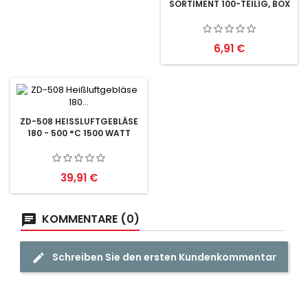
SORTIMENT 100-TEILIG, BOX
Preis
6,91 €
ZD-508 HEISSLUFTGEBLÄSE 1
80 - 500 °C 1500 WATT
Preis
39,91 €
KOMMENTARE (0)
Schreiben Sie den ersten Kundenkommentar