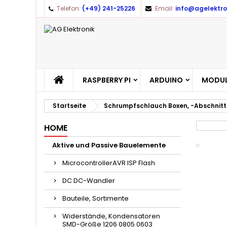
Telefon:
(+49) 241-25226
Email:
info@agelektro
A
(
A
Yo
((l
RASPBERRY PI
ARDUINO
MODUL
Startseite
Schrumpfschlauch Boxen, -Abschnitt
HOME
Aktive und Passive Bauelemente
MicrocontrollerAVR ISP Flash
DC DC-Wandler
Bauteile, Sortimente
Widerstände, Kondensatoren
SMD-Größe 1206 0805 0603