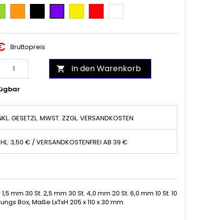
ün
Orange
Schwarz
Gelb
Rot
Weiß
Purple
€
Bruttopreis
In den Warenkorb

ügbar
NKL. GESETZL. MWST. ZZGL. VERSANDKOSTEN
HL: 3,50 € / VERSANDKOSTENFREI AB 39 €
5 mm 30 St. 2,5 mm 30 St. 4,0 mm 20 St. 6,0 mm 10 St. 10
rungs Box, Maße LxTxH 205 x 110 x 30 mm.