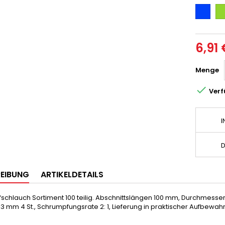
Blau
Gr
6,91 
Menge

Verf
I
D
EIBUNG
ARTIKELDETAILS
chlauch Sortiment 100 teilig. Abschnittslängen 100 mm, Durchmesser 1,
13 mm 4 St., Schrumpfungsrate 2: 1, Lieferung in praktischer Aufbewah