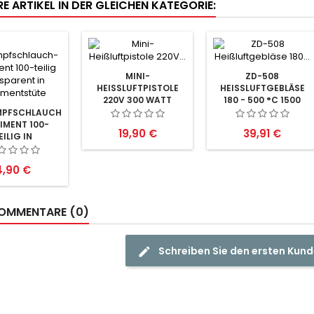
E ARTIKEL IN DER GLEICHEN KATEGORIE:
MINI-
ZD-508
HEISSLUFTPISTOLE 2
HEISSLUFTGEBLÄSE 1
20V 300 WATT
80 - 500 °C 1500 W
ATT
PFSCHLAUCH-
IMENT 100-
Preis
Preis
19,90 €
39,91 €
EILIG IN
IMENTSTÜTE
reis
4,90 €
OMMENTARE (0)
Schreiben Sie den ersten Ku