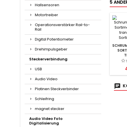
5 ANDER
Hallsensoren
Motortreiber
Operationsverstärker Rail-to-
Rail
Digital Potentiometer
SCHRUM
Drehimpulsgeber
SORT
T
Steckerverbindung
SORT
P
USB
Audio Video
K
Platinen Steckverbinder
Schleifring
magnet stecker
Audio Video Foto
Digitalisierung