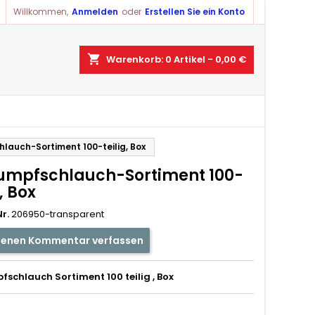
Willkommen,
Anmelden
oder
Erstellen Sie ein Konto
×
×
×
shopping_cart
Warenkorb:
0
Artikel - 0,00 €
ist
)
lauch-Sortiment 100-teilig, Box
)
umpfschlauch-Sortiment 100-
g, Box
r.
206950-transparent
genen Kommentar verfassen
schlauch Sortiment 100 teilig , Box