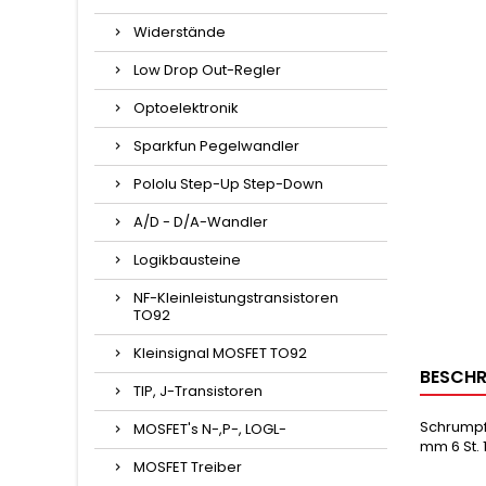
Widerstände
Low Drop Out-Regler
Optoelektronik
Sparkfun Pegelwandler
Pololu Step-Up Step-Down
A/D - D/A-Wandler
Logikbausteine
NF-Kleinleistungstransistoren
TO92
Kleinsignal MOSFET TO92
BESCHR
TIP, J-Transistoren
Schrumpfs
MOSFET's N-,P-, LOGL-
mm 6 St. 
MOSFET Treiber