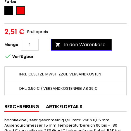
Farbe
Schwarz
Rot
2,51 €
Bruttopreis
In den Warenkorb
Menge


Verfügbar
INKL. GESETZL. MWST. ZZGL. VERSANDKOSTEN
DHL: 3,50 € / VERSANDKOSTENFREI AB 39 €
BESCHREIBUNG
ARTIKELDETAILS
hochflexibel, sehr geschmeidig 1,50 mm² 266 x 0,05 mm
Außendurchmesser 1,5 mm Temperaturbereich 60 bis + 180
Grad C kurzzeitig bis 230 Grad C halogenfreies Kabel, PAK frei,