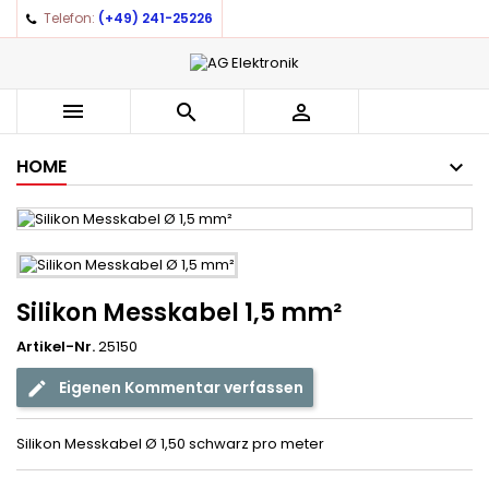
Telefon:
(+49) 241-25226
×
×
×
Auf meine Wunschliste
((title))
Anmelden
You need to be logged in to save products in your
((label))



wishlist.
add_circle_outline
Create new list
HOME
((cancelText))
((loginText))
((cancelText))
((createText))
Silikon Messkabel 1,5 mm²
Artikel-Nr.
25150
Eigenen Kommentar verfassen
Silikon Messkabel Ø 1,50 schwarz pro meter