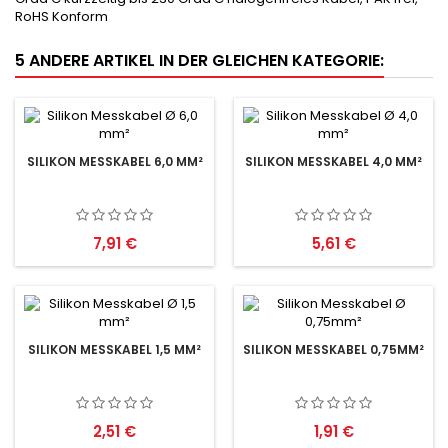
RoHS Konform
5 ANDERE ARTIKEL IN DER GLEICHEN KATEGORIE:
SILIKON MESSKABEL 6,0 MM²
SILIKON MESSKABEL 4,0 MM²
Preis
Preis
7,91 €
5,61 €
SILIKON MESSKABEL 1,5 MM²
SILIKON MESSKABEL 0,75MM²
Preis
Preis
2,51 €
1,91 €