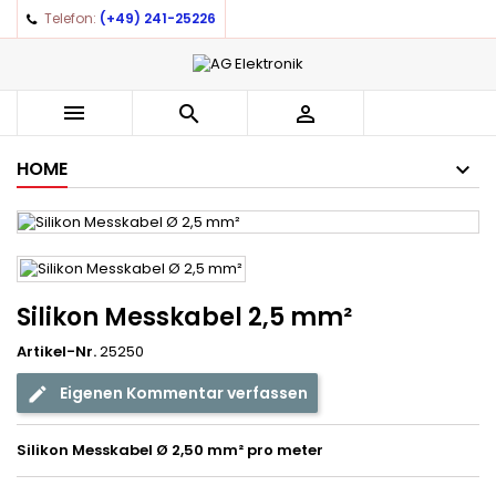
Telefon:
(+49) 241-25226
×
×
×
Auf meine Wunschliste
((title))
Anmelden
You need to be logged in to save products in your
((label))



wishlist.
add_circle_outline
Create new list
HOME
((cancelText))
((loginText))
((cancelText))
((createText))
Silikon Messkabel 2,5 mm²
Artikel-Nr.
25250
Eigenen Kommentar verfassen
Silikon Messkabel Ø 2,50 mm² pro meter