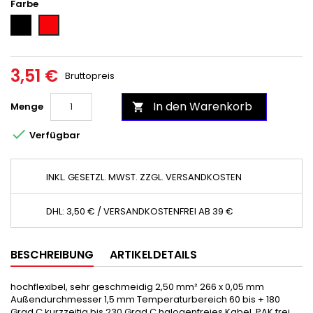
Farbe
Schwarz
Rot
3,51 €
Bruttopreis
In den Warenkorb
Menge


Verfügbar
INKL. GESETZL. MWST. ZZGL. VERSANDKOSTEN
DHL: 3,50 € / VERSANDKOSTENFREI AB 39 €
BESCHREIBUNG
ARTIKELDETAILS
hochflexibel, sehr geschmeidig 2,50 mm² 266 x 0,05 mm
Außendurchmesser 1,5 mm Temperaturbereich 60 bis + 180
Grad C kurzzeitig bis 230 Grad C halogenfreies Kabel, PAK frei,