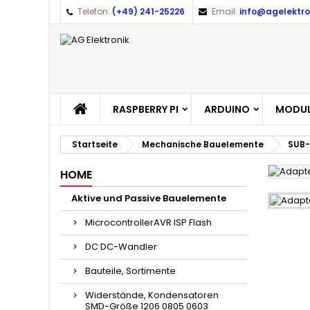
Telefon:
(+49) 241-25226
Email:
info@agelektro
RASPBERRY PI
ARDUINO
MODUL
Startseite
Mechanische Bauelemente
SUB-
HOME
Aktive und Passive Bauelemente
MicrocontrollerAVR ISP Flash
DC DC-Wandler
Bauteile, Sortimente
Widerstände, Kondensatoren
SMD-Größe 1206 0805 0603