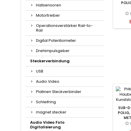
POLI
Hallsensoren
Motortreiber
P
Operationsverstärker Rail-to-
Rail
Digital Potentiometer
Drehimpulsgeber
Steckerverbindung
USB
Audio Video
Platinen Steckverbinder
Schleifring
SUB-D
magnet stecker
POLIG,
MET
Audio Video Foto
Digitalisierung