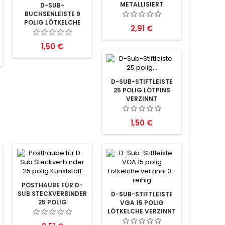
METALLISIERT
D-SUB-
BUCHSENLEISTE 9
POLIG LÖTKELCHE
Preis
2,91 €
VERZINNT
Preis
1,50 €
D-SUB-STIFTLEISTE
25 POLIG LÖTPINS
VERZINNT
Preis
1,50 €
POSTHAUBE FÜR D-
SUB STECKVERBINDER
D-SUB-STIFTLEISTE
25 POLIG
VGA 15 POLIG
KUNSTSTOFF
LÖTKELCHE VERZINNT
3-REIHIG