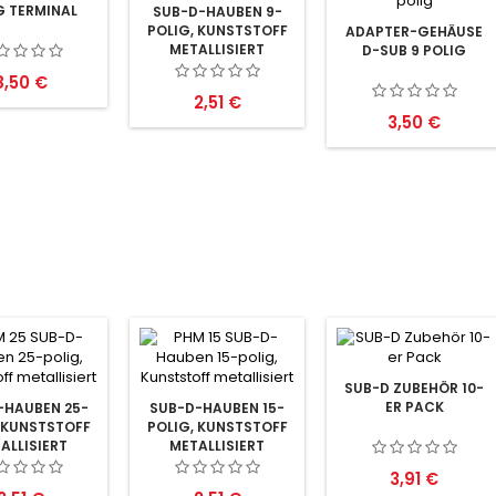
G TERMINAL
SUB-D-HAUBEN 9-
POLIG, KUNSTSTOFF
ADAPTER-GEHÄUSE
METALLISIERT
D-SUB 9 POLIG
reis
8,50 €
Preis
2,51 €
Preis
3,50 €
SUB-D ZUBEHÖR 10-
ER PACK
-HAUBEN 25-
SUB-D-HAUBEN 15-
 KUNSTSTOFF
POLIG, KUNSTSTOFF
ALLISIERT
METALLISIERT
Preis
3,91 €