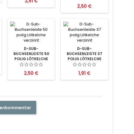
Preis
2,51 €
Preis
2,50 €
D-SUB-
D-SUB-
BUCHSENLEISTE 50
BUCHSENLEISTE 37
POLIG LÖTKELCHE
POLIG LÖTKELCHE
VERZINNT
VERZINNT
Preis
Preis
2,50 €
1,91 €
ndenkommentar