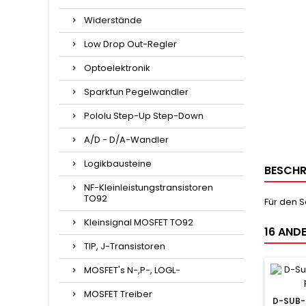
Widerstände
Low Drop Out-Regler
Optoelektronik
Sparkfun Pegelwandler
Pololu Step-Up Step-Down
A/D - D/A-Wandler
Logikbausteine
BESCHR
NF-Kleinleistungstransistoren
TO92
Für den S
Kleinsignal MOSFET TO92
16 ANDE
TIP, J-Transistoren
MOSFET's N-,P-, LOGL-
MOSFET Treiber
D-SUB-