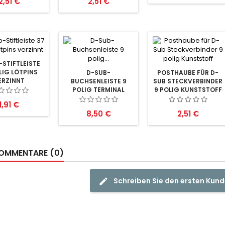
Preis
Preis
2,51 €
2,51 €
STIFTLEISTE
LIG LÖTPINS
D-SUB-
POSTHAUBE FÜR D-
ERZINNT
BUCHSENLEISTE 9
SUB STECKVERBINDER
POLIG TERMINAL
9 POLIG KUNSTSTOFF
Preis
1,91 €
Preis
Preis
8,50 €
2,51 €
OMMENTARE (0)
Schreiben Sie den ersten Ku