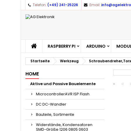
Telefon:
(+49) 241-25226
Email:
info@agelektro
RASPBERRY PI
ARDUINO
MODUL
Startseite
Werkzeug
Schraubendreher,Torx
HOME
Aktive und Passive Bauelemente
MicrocontrollerAVR ISP Flash
DC DC-Wandler
Bauteile, Sortimente
Widerstände, Kondensatoren
SMD-Größe 1206 0805 0603