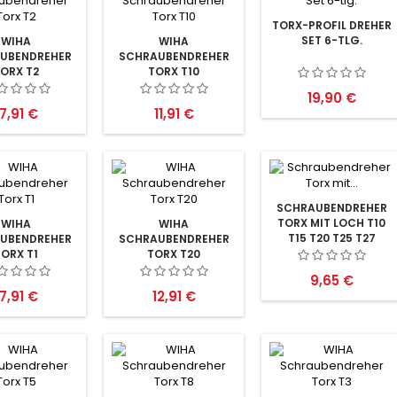
TORX-PROFIL DREHER
SET 6-TLG.
WIHA
WIHA
UBENDREHER
SCHRAUBENDREHER
ORX T2
TORX T10
Preis
19,90 €
reis
Preis
17,91 €
11,91 €
SCHRAUBENDREHER
TORX MIT LOCH T10
WIHA
WIHA
T15 T20 T25 T27
UBENDREHER
SCHRAUBENDREHER
TORX T1
TORX T20
Preis
9,65 €
reis
Preis
17,91 €
12,91 €