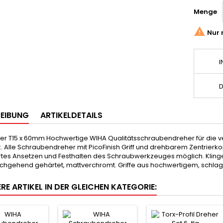
Menge

Nur 
I
D
EIBUNG
ARTIKELDETAILS
her T15 x 60mm Hochwertige WIHA Qualitätsschraubendreher für die 
 Alle Schraubendreher mit PicoFinish Griff und drehbarem Zentrierko
ertes Ansetzen und Festhalten des Schraubwerkzeuges möglich. Kl
rchgehend gehärtet, mattverchromt. Griffe aus hochwertigem, schlagf
RE ARTIKEL IN DER GLEICHEN KATEGORIE: