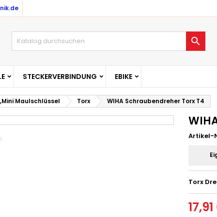
nik.de

E
STECKERVERBINDUNG
EBIKE
,Mini Maulschlüssel
Torx
WIHA Schraubendreher Torx T4
WIHA
Artikel-N
Ei
Torx Dr
17,91