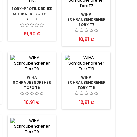
TORX-PROFIL DREHER
MIT INNENLOCH SET
WIHA
6-TLG.
SCHRAUBENDREHER
TORX T7
Preis
19,90 €
Preis
10,91 €
WIHA
WIHA
SCHRAUBENDREHER
SCHRAUBENDREHER
TORX T6
TORX T15
Preis
Preis
10,91 €
12,91 €