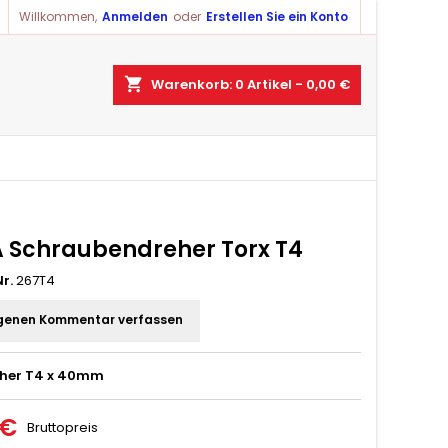
Willkommen,
Anmelden
oder
Erstellen Sie ein Konto
shopping_cart
Warenkorb:
0
Artikel - 0,00 €
 Schraubendreher Torx T4
r.
267T4
genen Kommentar verfassen
eher T4 x 40mm
 €
Bruttopreis