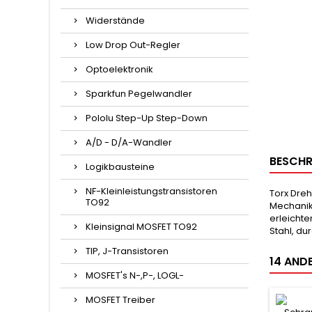
Widerstände
Low Drop Out-Regler
Optoelektronik
Sparkfun Pegelwandler
Pololu Step-Up Step-Down
A/D - D/A-Wandler
BESCHR
Logikbausteine
NF-Kleinleistungstransistoren
Torx Dre
TO92
Mechanik.
erleicht
Kleinsignal MOSFET TO92
Stahl, du
TIP, J-Transistoren
14 ANDE
MOSFET's N-,P-, LOGL-
MOSFET Treiber