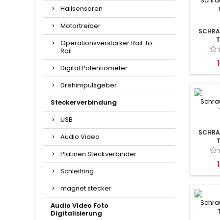
Hallsensoren
Motortreiber
SCHRA
T
Operationsverstärker Rail-to-
Rail
P
Digital Potentiometer
Drehimpulsgeber
Steckerverbindung
USB
SCHRA
Audio Video
Platinen Steckverbinder
P
Schleifring
magnet stecker
Audio Video Foto
Digitalisierung