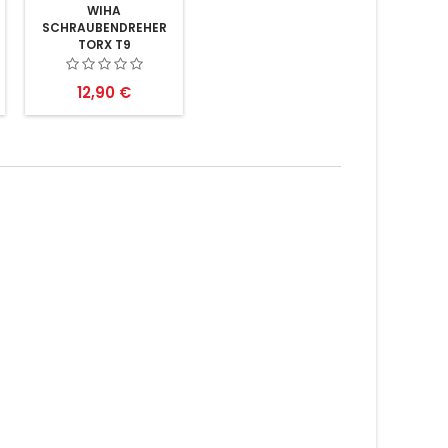
WIHA
SCHRAUBENDREHER
TORX T9
Preis
12,90 €