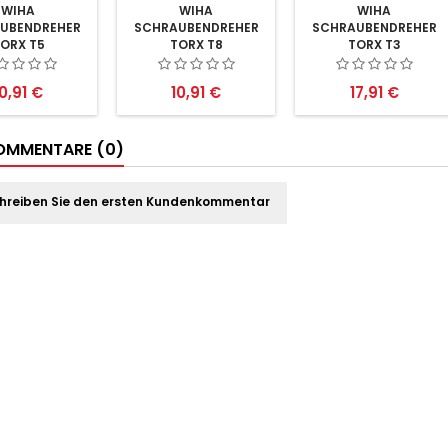
WIHA
WIHA
WIHA
UBENDREHER
SCHRAUBENDREHER
SCHRAUBENDREHER
ORX T5
TORX T8
TORX T3
reis
Preis
Preis
10,91 €
10,91 €
17,91 €
MMENTARE (0)
hreiben Sie den ersten Kundenkommentar