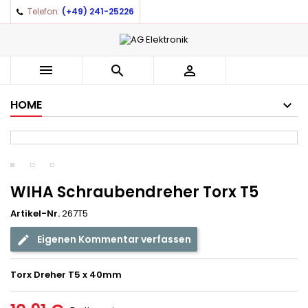
Telefon:
(+49) 241-25226
×
×
×
Auf meine Wunschliste
((title))
Anmelden
You need to be logged in to save products in your
((label))



wishlist.
add_circle_outline
Create new list
HOME
((cancelText))
((loginText))
((cancelText))
((createText))
WIHA Schraubendreher Torx T5
Artikel-Nr.
267T5
Eigenen Kommentar verfassen
Torx Dreher T5 x 40mm