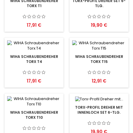
WIHA SCHRAUBENDREHER
TORX-PROFIL DREHER SET 6-
TORX T1
TLG.
Preis
Preis
17,91 €
19,90 €
WIHA SCHRAUBENDREHER
WIHA SCHRAUBENDREHER
TORX T4
TORX T15
Preis
Preis
17,91 €
12,91 €
TORX-PROFIL DREHER MIT
INNENLOCH SET 6-TLG.
WIHA SCHRAUBENDREHER
TORX T10
Preis
19,90 €