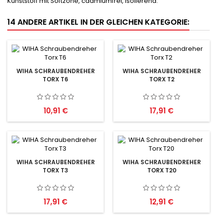
Kunststoff mit Softzone, cadmiumfrei, isolierend.
14 ANDERE ARTIKEL IN DER GLEICHEN KATEGORIE:
WIHA SCHRAUBENDREHER
WIHA SCHRAUBENDREHER
TORX T6
TORX T2
Preis
Preis
10,91 €
17,91 €
WIHA SCHRAUBENDREHER
WIHA SCHRAUBENDREHER
TORX T3
TORX T20
Preis
Preis
17,91 €
12,91 €