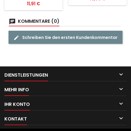
Preis
11,91 €
KOMMENTARE (0)
Schreiben Sie den ersten Kundenkommentar

DIENSTLEISTUNGEN

MEHR INFO

IHR KONTO

KONTAKT