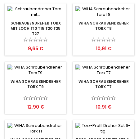
SCHRAUBENDREHER TORX
WIHA SCHRAUBENDREHER
MIT LOCH T10 T15 T20 T25
TORX T8
T27
Preis
Preis
9,65 €
10,91 €
WIHA SCHRAUBENDREHER
WIHA SCHRAUBENDREHER
TORX T9
TORX T7
Preis
Preis
12,90 €
10,91 €