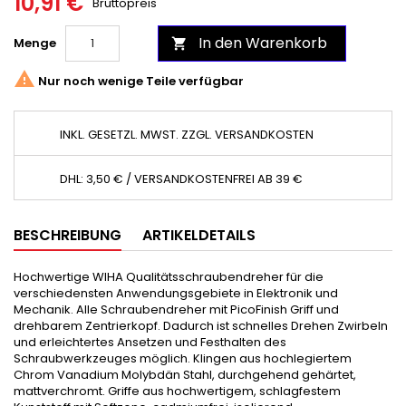
10,91 €
Bruttopreis
In den Warenkorb
Menge


Nur noch wenige Teile verfügbar
INKL. GESETZL. MWST. ZZGL. VERSANDKOSTEN
DHL: 3,50 € / VERSANDKOSTENFREI AB 39 €
BESCHREIBUNG
ARTIKELDETAILS
Hochwertige WIHA Qualitätsschraubendreher für die
verschiedensten Anwendungsgebiete in Elektronik und
Mechanik. Alle Schraubendreher mit PicoFinish Griff und
drehbarem Zentrierkopf. Dadurch ist schnelles Drehen Zwirbeln
und erleichtertes Ansetzen und Festhalten des
Schraubwerkzeuges möglich. Klingen aus hochlegiertem
Chrom Vanadium Molybdän Stahl, durchgehend gehärtet,
mattverchromt. Griffe aus hochwertigem, schlagfestem