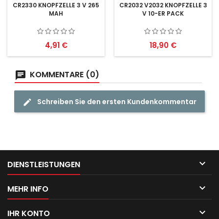
CR2330 KNOPFZELLE 3 V 265
CR2032 V2032 KNOPFZELLE 3
MAH
V 10-ER PACK
Preis
Preis
4,91 €
18,90 €
KOMMENTARE (0)
Schreiben Sie den ersten Kundenkommentar

DIENSTLEISTUNGEN

MEHR INFO

IHR KONTO