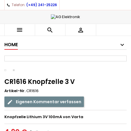
Telefon:
(+49) 241-25226
×
×
×
Auf meine Wunschliste
((title))
Anmelden
You need to be logged in to save products in your
((label))



wishlist.
add_circle_outline
Create new list
HOME
((cancelText))
((loginText))
((cancelText))
((createText))
CR1616 Knopfzelle 3 V
Artikel-Nr.
CR1616
Eigenen Kommentar verfassen
Knopfzelle Lithium 3V 100mA von Varta