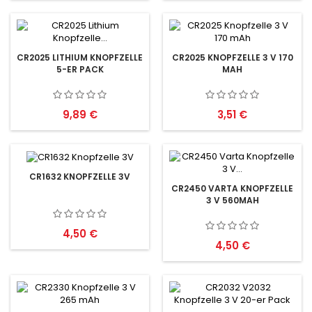
CR2025 LITHIUM KNOPFZELLE
CR2025 KNOPFZELLE 3 V 170
5-ER PACK
MAH
Preis
Preis
9,89 €
3,51 €
CR1632 KNOPFZELLE 3V
CR2450 VARTA KNOPFZELLE
3 V 560MAH
Preis
4,50 €
Preis
4,50 €