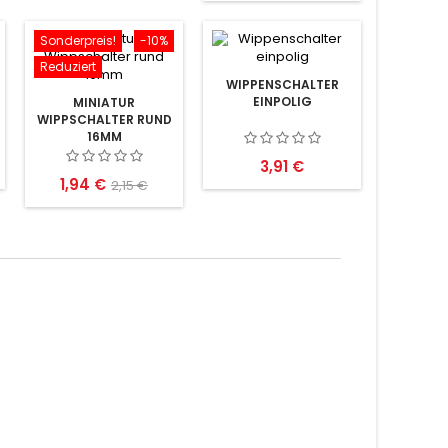
Sonderpreis!
-10%
Reduziert
WIPPENSCHALTER
EINPOLIG
MINIATUR
WIPPSCHALTER RUND
16MM
SCHWARZ/WEISS/ROT
Preis
3,91 €
Preis
Verkaufspreis
1,94 €
2,15 €