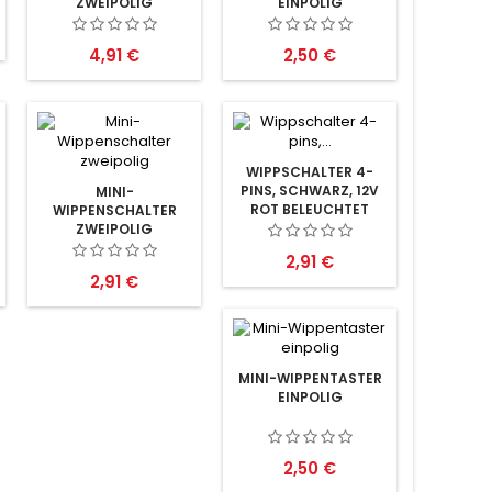
ZWEIPOLIG
EINPOLIG
Preis
Preis
4,91 €
2,50 €
WIPPSCHALTER 4-
PINS, SCHWARZ, 12V
MINI-
ROT BELEUCHTET
WIPPENSCHALTER
ZWEIPOLIG
Preis
2,91 €
Preis
2,91 €
MINI-WIPPENTASTER
EINPOLIG
Preis
2,50 €