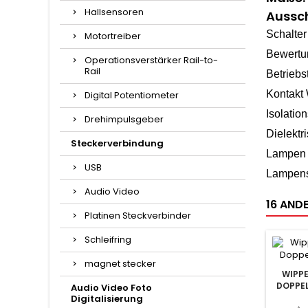
Hallsensoren
Aussch
Schalter
Motortreiber
Bewertu
Operationsverstärker Rail-to-
Rail
Betriebs
Kontakt
Digital Potentiometer
Isolatio
Drehimpulsgeber
Dielektr
Steckerverbindung
Lampen F
USB
Lampen
Audio Video
16 ANDE
Platinen Steckverbinder
Schleifring
magnet stecker
WIPP
DOPPEL
Audio Video Foto
Digitalisierung