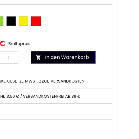
ün
Gelb
Rot
Schwarz
 €
Bruttopreis
In den Warenkorb

NKL. GESETZL. MWST. ZZGL. VERSANDKOSTEN
HL: 3,50 € / VERSANDKOSTENFREI AB 39 €