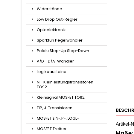
Widerstände
Low Drop Out-Regler
Optoelektronik
Sparkfun Pegelwandler
Pololu Step-Up Step-Down
A/D - D/A-Wandler
Logikbausteine
NF-Kleinleistungstransistoren
TO92
Kleinsignal MOSFET TO92
TIP, J-Transistoren
BESCHR
MOSFET's N-,P-, LOGL-
Artikel-
MOSFET Treiber
Maße: 