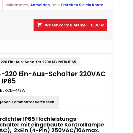
Willkommen,
Anmelden
oder
Erstellen Sie ein Konto
shopping_cart
Warenkorb:
0
Artikel - 0,00 €
220 Ein-Aus-Schalter 220VAC 2xEin IP65
-220 Ein-Aus-Schalter 220VAC
 IP65
r.
KCD-4/SW
genen Kommentar verfassen
rdichter IP65 Hochleistungs-
chalter mit eingebaute Kontrolllampe
AC), 2xEin (4-Pin) 250VAC/16Amax.