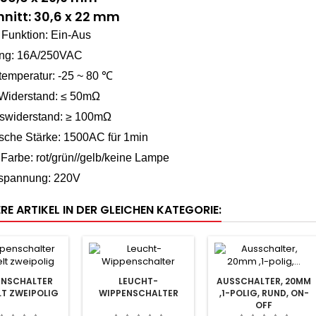
nitt: 30,6 x 22 mm
 Funktion: Ein-Aus
ng: 16A/250VAC
temperatur: -25 ~ 80 ℃
 Widerstand: ≤ 50mΩ
nswiderstand: ≥ 100mΩ
ische Stärke: 1500AC für 1min
arbe: rot/grün//gelb/keine Lampe
spannung: 220V
RE ARTIKEL IN DER GLEICHEN KATEGORIE:
ENSCHALTER
LEUCHT-
AUSSCHALTER, 20MM
T ZWEIPOLIG
WIPPENSCHALTER
,1-POLIG, RUND, ON-
OFF