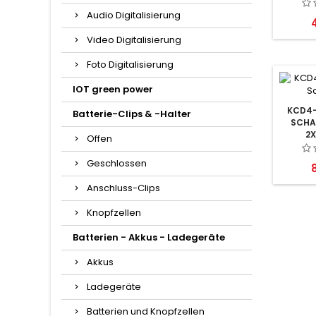
Audio Digitalisierung
P
Video Digitalisierung
Foto Digitalisierung
IOT green power
KCD4-
Batterie-Clips & -Halter
SCHA
2X
Offen
Geschlossen
P
Anschluss-Clips
Knopfzellen
Batterien - Akkus - Ladegeräte
Akkus
Ladegeräte
Batterien und Knopfzellen