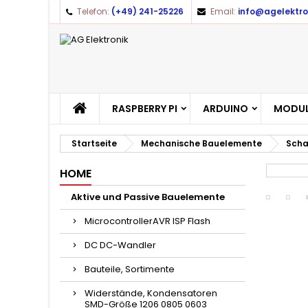
Telefon:
(+49) 241-25226
Email:
info@agelektro
RASPBERRY PI
ARDUINO
MODUL
Startseite
Mechanische Bauelemente
Scha
HOME
Aktive und Passive Bauelemente
MicrocontrollerAVR ISP Flash
DC DC-Wandler
Bauteile, Sortimente
Widerstände, Kondensatoren
SMD-Größe 1206 0805 0603