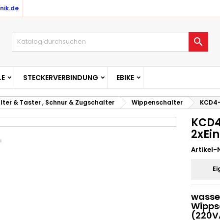
nik.de

E
STECKERVERBINDUNG
EBIKE
lter & Taster , Schnur & Zugschalter
Wippenschalter
KCD4-
KCD4
2xEin
Artikel-N
Ei
wasse
Wipps
(220V