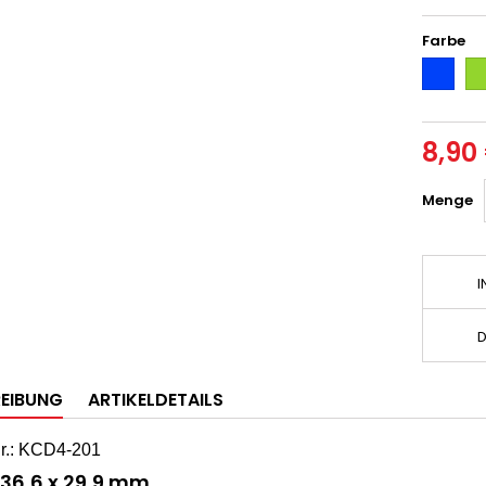
Farbe
Blau
Gr
8,90
Menge
I
D
EIBUNG
ARTIKELDETAILS
Nr.: KCD4-201
36,6 x 29,9 mm