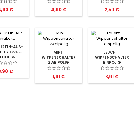
reis
Preis
Preis
4,90 €
4,90 €
2,50 €
12 EIN-AUS-
LTER 12VDC
MINI-
LEUCHT-
EIN IP65
WIPPENSCHALTER
WIPPENSCHALTER
ZWEIPOLIG
EINPOLIG
reis
8,90 €
Preis
Preis
1,91 €
3,91 €