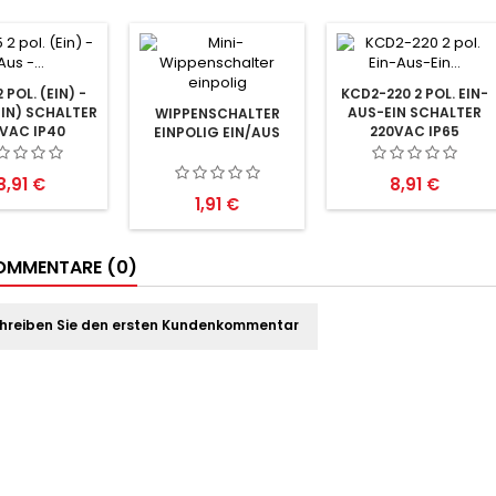
 POL. (EIN) -
KCD2-220 2 POL. EIN-
EIN) SCHALTER
AUS-EIN SCHALTER
WIPPENSCHALTER
VAC IP40
220VAC IP65
EINPOLIG EIN/AUS
Preis
Preis
8,91 €
8,91 €
Preis
1,91 €
MMENTARE (0)
hreiben Sie den ersten Kundenkommentar