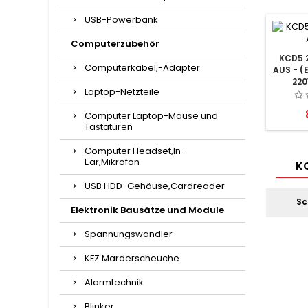
USB-Powerbank
Computerzubehör
KCD5 2
Computerkabel,-Adapter
AUS - (
220
Laptop-Netzteile
Computer Laptop-Mäuse und
Tastaturen
Computer Headset,In-
Ear,Mikrofon
KO
USB HDD-Gehäuse,Cardreader
Sc
Elektronik Bausätze und Module
Spannungswandler
KFZ Marderscheuche
Alarmtechnik
Blinker