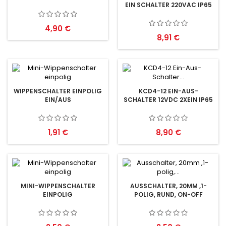
EIN SCHALTER 220VAC IP65
Preis
4,90 €
Preis
8,91 €
WIPPENSCHALTER EINPOLIG
KCD4-12 EIN-AUS-
EIN/AUS
SCHALTER 12VDC 2XEIN IP65
Preis
Preis
1,91 €
8,90 €
MINI-WIPPENSCHALTER
AUSSCHALTER, 20MM ,1-
EINPOLIG
POLIG, RUND, ON-OFF