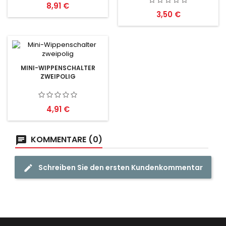
Preis
8,91 €
Preis
3,50 €
MINI-WIPPENSCHALTER
ZWEIPOLIG
Preis
4,91 €
KOMMENTARE (0)
Schreiben Sie den ersten Kundenkommentar