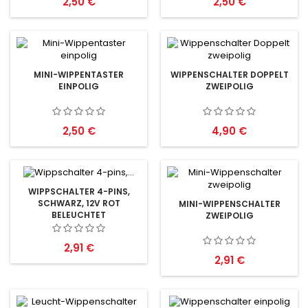
Preis
Preis
2,50 €
2,50 €
MINI-WIPPENTASTER
WIPPENSCHALTER DOPPELT
EINPOLIG
ZWEIPOLIG
Preis
Preis
2,50 €
4,90 €
WIPPSCHALTER 4-PINS,
SCHWARZ, 12V ROT
MINI-WIPPENSCHALTER
BELEUCHTET
ZWEIPOLIG
Preis
2,91 €
Preis
2,91 €